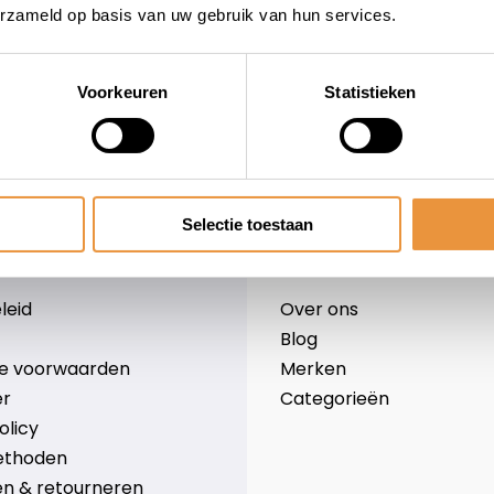
erzameld op basis van uw gebruik van hun services.
Voorkeuren
Statistieken
wieler
Snelle levering
Niet goed = geld terug
Selectie toestaan
Informatie
leid
Over ons
Blog
e voorwaarden
Merken
er
Categorieën
olicy
ethoden
n & retourneren