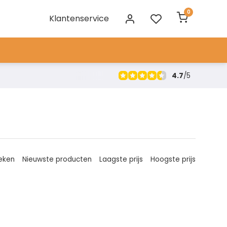
0
Klantenservice
4.7
/
5
eken
Nieuwste producten
Laagste prijs
Hoogste prijs