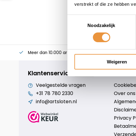
verstrekt of die ze hebben v
Toestemmingsselectie
Noodzakelijk
Meer dan 10.000 artikelen
Alles voor uw twee
Weigeren
Klantenservice
Veelgestelde vragen
Cookiebe
+31 78 780 2330
Over ons
info@artsloten.nl
Algemen
Disclaim
Privacy P
Betaalm
Verzende