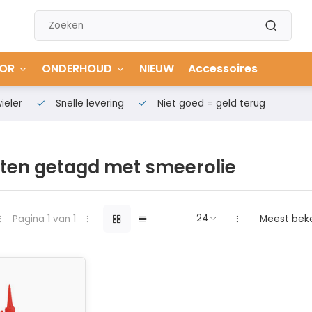
OR
ONDERHOUD
NIEUW
Accessoires
ieler
Snelle levering
Niet goed = geld terug
ten getagd met smeerolie
Pagina 1 van 1
Meest bek