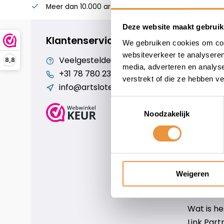
Meer dan 10.000 artikelen
Alles voor uw twee
Deze website maakt gebruik
Klantenservice
We gebruiken cookies om cont
websiteverkeer te analyseren
Veelgestelde vragen
Cookiebe
8,8
media, adverteren en analys
+31 78 780 2330
Over ons
verstrekt of die ze hebben v
info@artsloten.nl
Algemen
Disclaim
Toestemmingsselectie
Privacy P
Noodzakelijk
Betaalm
Verzende
Contact
Sitemap
Weigeren
Art-sloten
Scm-slote
Wat is h
Link Part