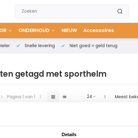
OR
ONDERHOUD
NIEUW
Accessoires
ieler
Snelle levering
Niet goed = geld terug
ten getagd met sporthelm
Pagina 1 van 1
Meest bek
Details