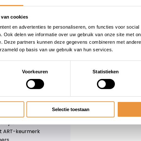
wieler
Snelle levering
Niet goed = geld terug
 van cookies
Informatie
ent en advertenties te personaliseren, om functies voor social
. Ook delen we informatie over uw gebruik van onze site met on
leid
Over ons
e. Deze partners kunnen deze gegevens combineren met andere i
Blog
erzameld op basis van uw gebruik van hun services.
e voorwaarden
Merken
er
Categorieën
olicy
Voorkeuren
Statistieken
ethoden
n & retourneren
Selectie toestaan
lijst
nlijst
et ART-keurmerk
ners