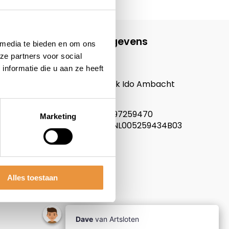
Contactgegevens
 media te bieden en om ons
ze partners voor social
ARTsloten.nl
nformatie die u aan ze heeft
Noordeinde 114
3341LW, Hendrik Ido Ambacht
Nederland
KVK nummer: 97259470
Marketing
Btw nummer: NL005259434B03
Alles toestaan