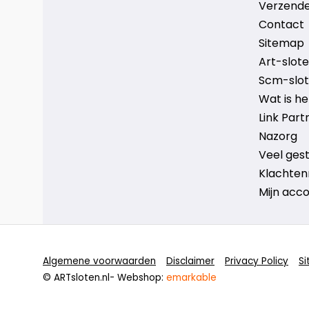
Verzende
Contact
Sitemap
Art-sloten
Scm-slote
Wat is h
Link Part
Nazorg
Veel ges
Klachten
Mijn acc
Algemene voorwaarden
Disclaimer
Privacy Policy
S
© ARTsloten.nl
- Webshop:
emarkable