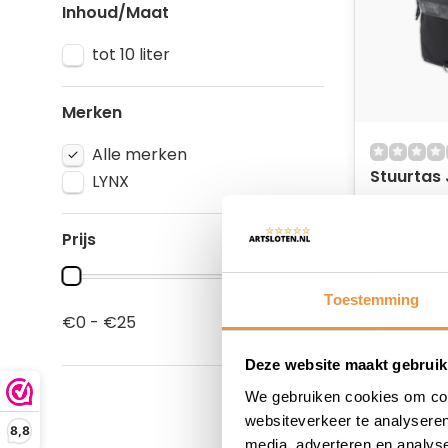
Inhoud/Maat
tot 10 liter
Merken
Alle merken
Stuurtas
LYNX
Op voor
Prijs
28,95
19,95
Toestemming
€0 - €25
Deze website maakt gebruik
We gebruiken cookies om cont
websiteverkeer te analyseren
8,8
media, adverteren en analys