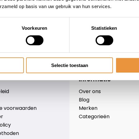
erzameld op basis van uw gebruik van hun services.
Voorkeuren
Statistieken
wieler
Snelle levering
Niet goed = geld terug
Selectie toestaan
Informatie
leid
Over ons
Blog
e voorwaarden
Merken
er
Categorieën
olicy
ethoden