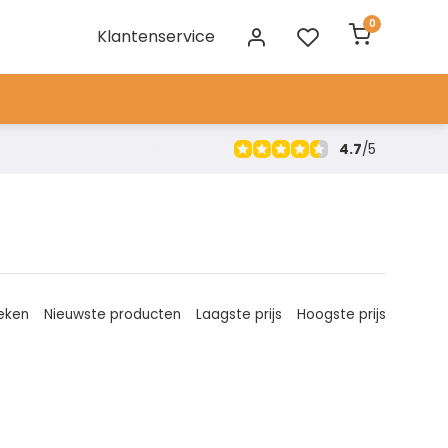
0
Klantenservice
4.7
/
5
eken
Nieuwste producten
Laagste prijs
Hoogste prijs