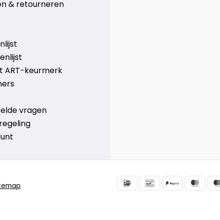
n & retourneren
lijst
nlijst
et ART-keurmerk
ners
telde vragen
regeling
ount
itemap