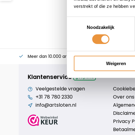
verstrekt of die ze hebben v
Toestemmingsselectie
Noodzakelijk
Meer dan 10.000 artikelen
Alles voor uw twee
Weigeren
Klantenservice
geopend
Veelgestelde vragen
Cookiebe
+31 78 780 2330
Over ons
info@artsloten.nl
Algemen
Disclaim
Privacy P
Betaalm