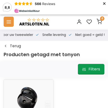
×
566
Reviews
8,8
0
s voor uw tweewieler
Snelle levering
Niet goed = geld te
Terug
Producten getagd met tonyon
Filters