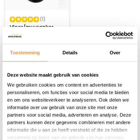
(1)
Vloer/muuranker
ART-4 MBT4287
Op voorraad
Toestemming
Details
Over
34,95
Deze website maakt gebruik van cookies
We gebruiken cookies om content en advertenties te
personaliseren, om functies voor social media te bieden
en om ons websiteverkeer te analyseren. Ook delen we
1
informatie over uw gebruik van onze site met onze
partners voor social media, adverteren en analyse. Deze
partners kunnen deze gegevens combineren met andere
informatie die u aan ze heeft verstrekt of die ze hebben
verzameld op basis van uw gebruik van hun services.