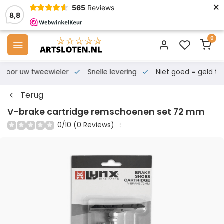
×
565
Reviews
8,8
0
s voor uw tweewieler
Snelle levering
Niet goed = geld te
Terug
V-brake cartridge remschoenen set 72 mm
0/10 (0 Reviews)