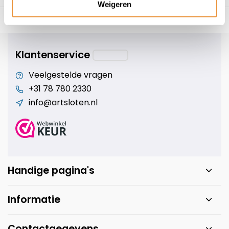
Weigeren
s voor uw tweewieler
Snelle levering
Niet goed = geld t
Klantenservice
Veelgestelde vragen
+31 78 780 2330
info@artsloten.nl
Handige pagina's
Informatie
Contactgegevens