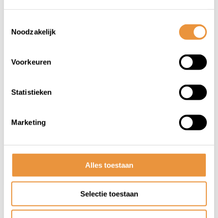
Toestemmingsselectie
Noodzakelijk
Voorkeuren
(0)
V-brake cartridge
Statistieken
remschoenen set 72 mm
Op voorraad
Marketing
13,24
Alles toestaan
Selectie toestaan