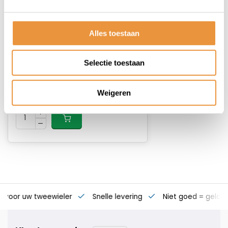
(0)
Acculader Li-ion Bosch
Alles toestaan
compatibel
Op voorraad
Selectie toestaan
129,95
Weigeren
119,95
s voor uw tweewieler
Snelle levering
Niet goed = geld t