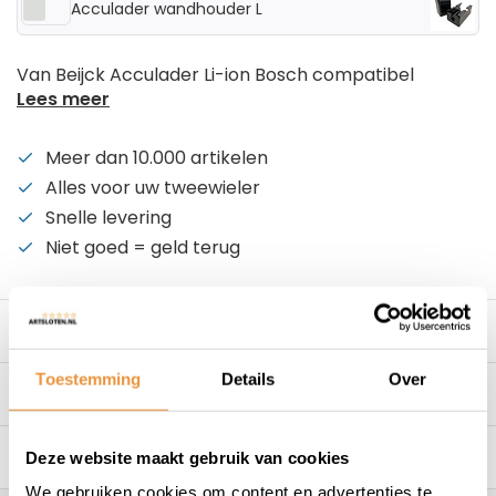
Acculader wandhouder L
Van Beijck Acculader Li-ion Bosch compatibel
Lees meer
Meer dan 10.000 artikelen
Alles voor uw tweewieler
Snelle levering
Niet goed = geld terug
Beschrijving
Toestemming
Details
Over
Reviews
0/10
Gerelateerde producten
Deze website maakt gebruik van cookies
We gebruiken cookies om content en advertenties te