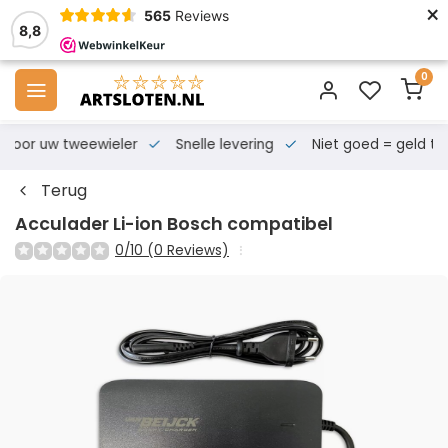
×
565
Reviews
8,8
0
s voor uw tweewieler
Snelle levering
Niet goed = geld te
Terug
Acculader Li-ion Bosch compatibel
0/10 (0 Reviews)