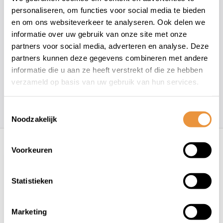
personaliseren, om functies voor social media te bieden
Hoe kunnen wij je helpen?
en om ons websiteverkeer te analyseren. Ook delen we
informatie over uw gebruik van onze site met onze
partners voor social media, adverteren en analyse. Deze
+31 78 780 2330
partners kunnen deze gegevens combineren met andere
informatie die u aan ze heeft verstrekt of die ze hebben
info@artsloten.nl
verzameld op basis van uw gebruik van hun services.
157
klanten geven een
4.7
/
5
op
Toestemmingsselectie
Noodzakelijk
Recent bekeken
Voorkeuren
Statistieken
Marketing