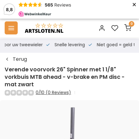
×
565
Reviews
8,8
0
s voor uw tweewieler
Snelle levering
Niet goed = geld te
Terug
Verende voorvork 26" Spinner met 1 1/8"
vorkbuis MTB ahead - v-brake en PM disc -
mat zwart
0/10 (0 Reviews)