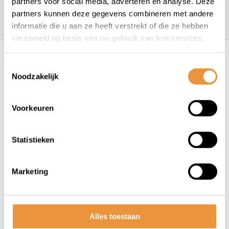
partners voor social media, adverteren en analyse. Deze
partners kunnen deze gegevens combineren met andere
157
klanten geven een
4.7
/
5
op
informatie die u aan ze heeft verstrekt of die ze hebben
verzameld op basis van uw gebruik van hun services.
Recent bekeken
Toestemmingsselectie
Noodzakelijk
Voorkeuren
Statistieken
(0)
Verende voorvork 26"
Marketing
Spinner met 1 1/8" vorkbuis
MTB ahead - v-brake en PM
Niet op voorraad
disc - mat zwart
Alles toestaan
89,95