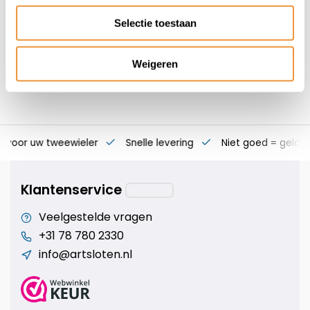
101,95
Selectie toestaan
Weigeren
s voor uw tweewieler
Snelle levering
Niet goed = geld t
Klantenservice
Veelgestelde vragen
+31 78 780 2330
info@artsloten.nl