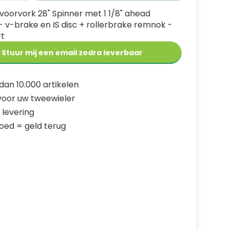
voorvork 28" Spinner met 1 1/8" ahead
- v-brake en IS disc + rollerbrake remnok -
t
er
Stuur mij een email zodra leverbaar
dan 10.000 artikelen
 voor uw tweewieler
 levering
goed = geld terug