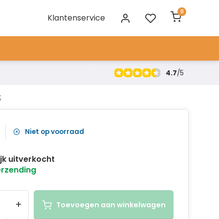
0
Klantenservice
4.7
/
5
t
Niet op voorraad
ijk uitverkocht
erzending
+
Toevoegen aan winkelwagen