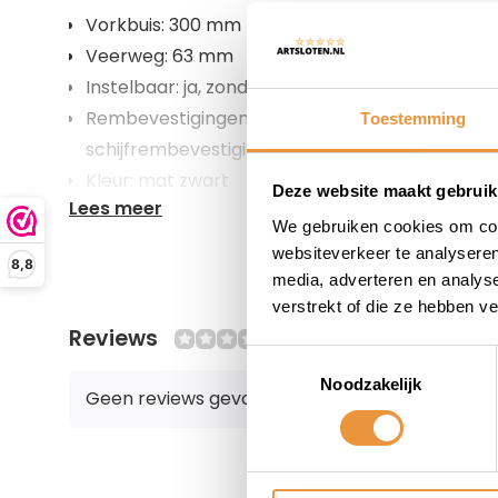
Vorkbuis: 300 mm / 1 1-8"
Veerweg: 63 mm
Instelbaar: ja, zonder lock-out
Rembevestigingen: V-brake nokken (vervangba
Toestemming
schijfrembevestigingsmogelijkheid en rollerbr
Kleur: mat zwart
Deze website maakt gebruik
Lees meer
We gebruiken cookies om cont
websiteverkeer te analyseren
8,8
media, adverteren en analys
verstrekt of die ze hebben v
Reviews
0/10
Toestemmingsselectie
Noodzakelijk
Geen reviews gevonden