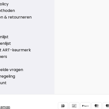
olicy
ethoden
n & retourneren
lijst
nlijst
et ART-keurmerk
ners
telde vragen
regeling
ount
itemap