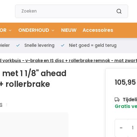
OR
ONDERHOUD
NIEUW
Accessoires
ieler
Snelle levering
Niet goed = geld terug
 vorkbuis - v-brake en IS disc + rollerbrake remnok - mat zwar
 met 1 1/8" ahead
105,95
+ rollerbrake
Tijdel
TS
Gratis v
-