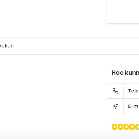
keken
Hoe kunn
Tele
E-ma