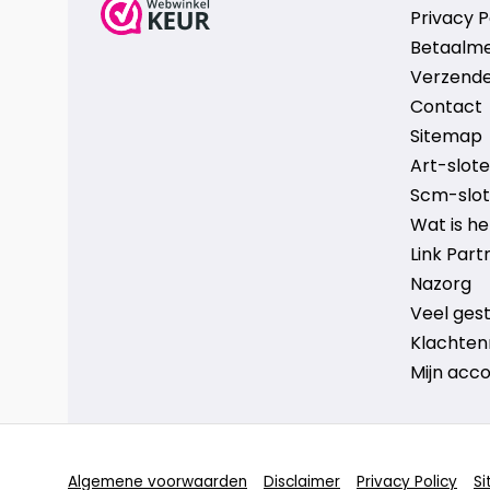
Privacy P
Betaalm
Verzende
Contact
Sitemap
Art-sloten
Scm-slote
Wat is h
Link Part
Nazorg
Veel ges
Klachten
Mijn acc
Algemene voorwaarden
Disclaimer
Privacy Policy
S