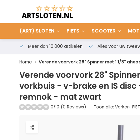
(ART) SLOTEN
FIETS
SCOOTER
MOT
Meer dan 10.000 artikelen
Alles voor uw tweew
Home
Verende voorvork 28" Spinner met 1 1/8" ahead
Verende voorvork 28" Spinner
vorkbuis - v-brake en IS disc 
remnok - mat zwart
0/10 (0 Reviews)
Toon alle:
Vorken
,
FIE