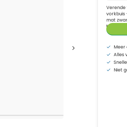
Verende 
vorkbuis 
mat zwar
Lees me
Meer 
Alles
Snelle
Niet 