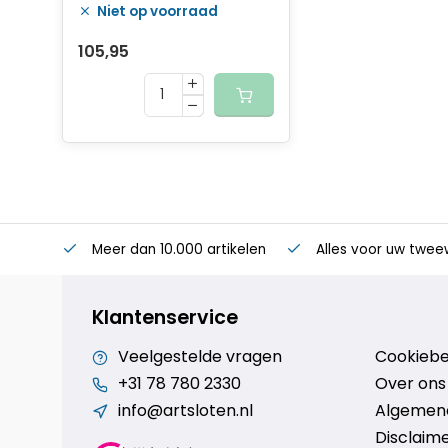
Niet op voorraad
brake en IS disc +
rollerbrake remnok -
105,95
mat zwart
Meer dan 10.000 artikelen
Alles voor uw twee
Klantenservice
Veelgestelde vragen
Cookiebe
+31 78 780 2330
Over ons
info@artsloten.nl
Algemen
Disclaim