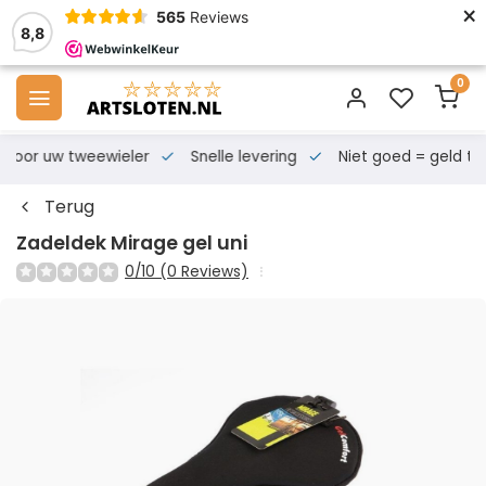
×
565
Reviews
8,8
0
s voor uw tweewieler
Snelle levering
Niet goed = geld te
Terug
Zadeldek Mirage gel uni
0/10 (0 Reviews)