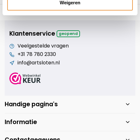
Weigeren
s voor uw tweewieler
Snelle levering
Niet goed = geld t
Klantenservice
geopend
Veelgestelde vragen
+31 78 780 2330
info@artsloten.nl
Handige pagina's
Informatie
Contactgegevens