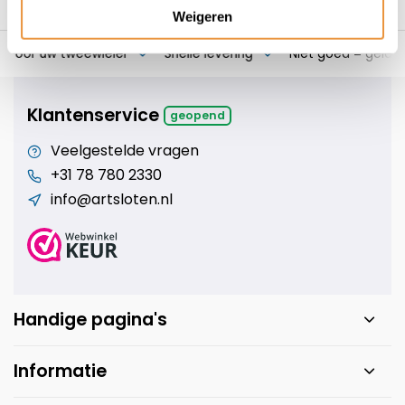
Weigeren
s voor uw tweewieler
Snelle levering
Niet goed = geld t
Klantenservice
geopend
Veelgestelde vragen
+31 78 780 2330
info@artsloten.nl
Handige pagina's
Informatie