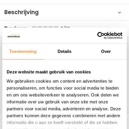
Beschrijving
Reviews
0/10
Hoe kunnen wij je helpen?
Toestemming
Details
Over
+31 78 780 2330
Deze website maakt gebruik van cookies
info@artsloten.nl
We gebruiken cookies om content en advertenties te
personaliseren, om functies voor social media te bieden
en om ons websiteverkeer te analyseren. Ook delen we
157
klanten geven een
4.7
/
5
op
informatie over uw gebruik van onze site met onze
partners voor social media, adverteren en analyse. Deze
Recent bekeken
partners kunnen deze gegevens combineren met andere
informatie die u aan ze heeft verstrekt of die ze hebben