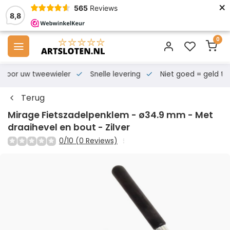
×
565
Reviews
8,8
0
s voor uw tweewieler
Snelle levering
Niet goed = geld te
Terug
Mirage Fietszadelpenklem - ø34.9 mm - Met
draaihevel en bout - Zilver
0/10 (0 Reviews)