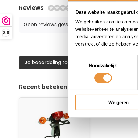
Reviews
0/10
Deze website maakt gebruik
We gebruiken cookies om cont
Geen reviews gevonden
websiteverkeer te analyseren
8,8
media, adverteren en analys
verstrekt of die ze hebben v
Toestemmingsselectie
Je beoordeling toevoegen
Noodzakelijk
Recent bekeken
Weigeren