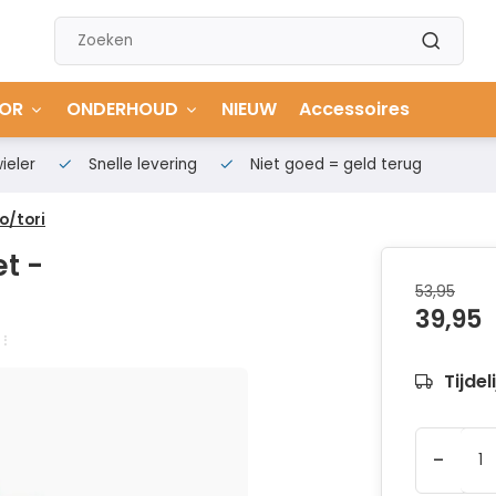
OR
ONDERHOUD
NIEUW
Accessoires
ieler
Snelle levering
Niet goed = geld terug
o/tori
t -
53,95
39,95
Tijdel
-