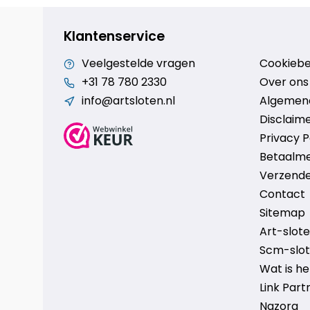
Klantenservice
Veelgestelde vragen
Cookiebe
+31 78 780 2330
Over ons
info@artsloten.nl
Algemen
Disclaim
Privacy P
Betaalm
Verzende
Contact
Sitemap
Art-sloten
Scm-slote
Wat is h
Link Part
Nazorg