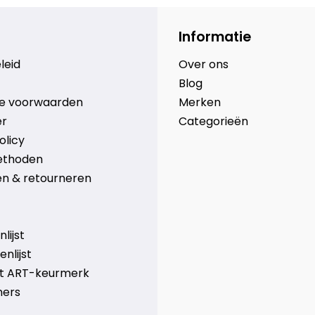
Informatie
leid
Over ons
Blog
e voorwaarden
Merken
er
Categorieën
olicy
ethoden
n & retourneren
lijst
nlijst
et ART-keurmerk
ners