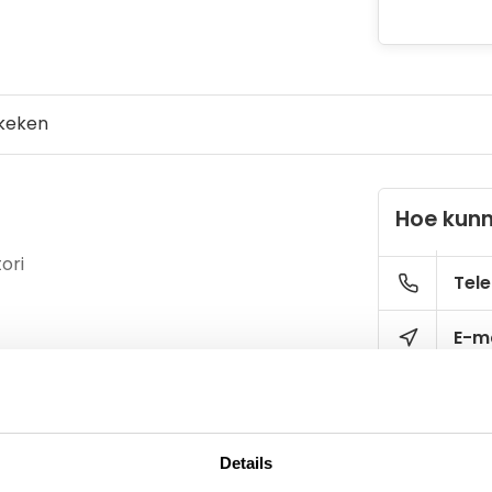
keken
Hoe kunn
ori
Tele
E-ma
Details