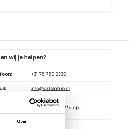
en wij je helpen?
foon:
+31 78 780 2330
il:
info@artsloten.nl
157
klanten geven een
4.7
/
5
op
Over