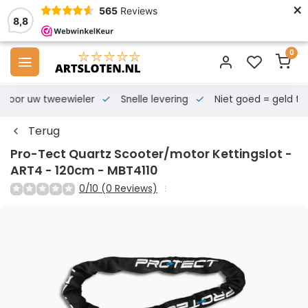
×
565
Reviews
8,8
0
s voor uw tweewieler
Snelle levering
Niet goed = geld te
Terug
Pro-Tect Quartz Scooter/motor Kettingslot -
ART4 - 120cm - MBT4110
0/10 (0 Reviews)