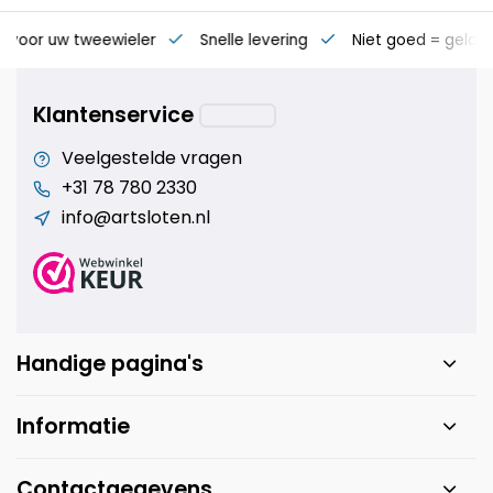
s voor uw tweewieler
Snelle levering
Niet goed = geld t
Klantenservice
Veelgestelde vragen
+31 78 780 2330
info@artsloten.nl
Handige pagina's
Informatie
Contactgegevens