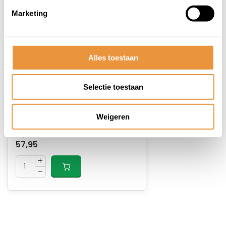
Marketing
Alles toestaan
(0)
Kettingslot ART-4 120cm
Selectie toestaan
MBT4110
Op voorraad
Weigeren
64,95
57,95