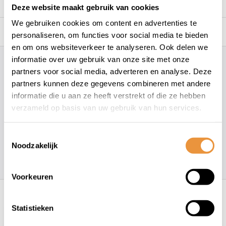
Reviews
0/10
Deze website maakt gebruik van cookies
We gebruiken cookies om content en advertenties te
Gerelateerde producten
personaliseren, om functies voor social media te bieden
en om ons websiteverkeer te analyseren. Ook delen we
informatie over uw gebruik van onze site met onze
Hoe kunnen wij je helpen?
partners voor social media, adverteren en analyse. Deze
partners kunnen deze gegevens combineren met andere
informatie die u aan ze heeft verstrekt of die ze hebben
+31 78 780 2330
verzameld op basis van uw gebruik van hun services.
info@artsloten.nl
Toestemmingsselectie
Noodzakelijk
157
klanten geven een
4.7
/
5
op
Voorkeuren
Recent bekeken
Statistieken