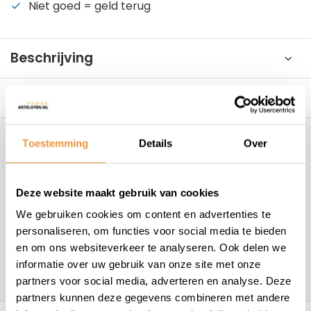
Niet goed = geld terug
Beschrijving
Reviews
0/10
Toestemming
Details
Over
Hoe kunnen wij je helpen?
+31 78 780 2330
Deze website maakt gebruik van cookies
We gebruiken cookies om content en advertenties te
info@artsloten.nl
personaliseren, om functies voor social media te bieden
en om ons websiteverkeer te analyseren. Ook delen we
informatie over uw gebruik van onze site met onze
157
klanten geven een
4.7
/
5
op
partners voor social media, adverteren en analyse. Deze
partners kunnen deze gegevens combineren met andere
Recent bekeken