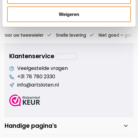
Weigeren
s voor uw tweewieler
Snelle levering
Niet goed = geld t
Klantenservice
Veelgestelde vragen
+31 78 780 2330
info@artsloten.nl
Handige pagina's