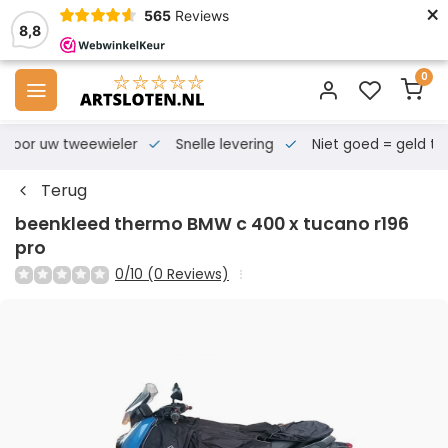
×
565
Reviews
8,8
0
s voor uw tweewieler
Snelle levering
Niet goed = geld te
Terug
beenkleed thermo BMW c 400 x tucano r196
pro
0/10 (0 Reviews)