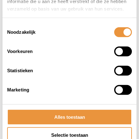
informatie die u aan ze heeft verstrekt of die ze hebben
verzameld op basis van uw gebruik van hun services.
Toestemmingsselectie
Noodzakelijk
Voorkeuren
(0)
Statistieken
beenkleed thermor196 pro
Marketing
Op voorraad
200,68
165,95
Alles toestaan
Selectie toestaan