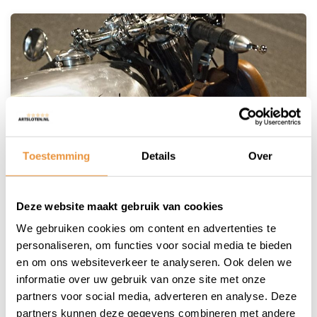
Toestemming
Details
Over
Deze website maakt gebruik van cookies
4 April 2015
We gebruiken cookies om content en advertenties te
Motorverzekering Sloten
personaliseren, om functies voor social media te bieden
en om ons websiteverkeer te analyseren. Ook delen we
Verzeker je motor met een goedgekeurd slot.
informatie over uw gebruik van onze site met onze
Lees het blog van de slotenspeciaalzaak op het
partners voor social media, adverteren en analyse. Deze
gebied van Art sloten....
partners kunnen deze gegevens combineren met andere