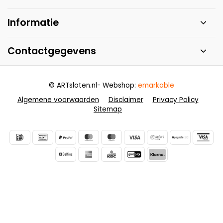
Informatie
Contactgegevens
© ARTsloten.nl
- Webshop:
emarkable
Algemene voorwaarden
Disclaimer
Privacy Policy
Sitemap