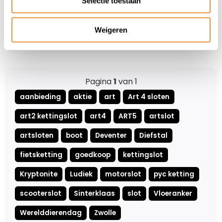
Selectie toestaan
als specialisme gekeurde tweewielersloten
heeft, maakt weer een grote stap vooruit....
Weigeren
Artikel verder lezen
Pagina
1
van 1
aanbieding
aktie
art
Art 4 sloten
art2 kettingslot
art4
ART5
artslot
artsloten
boot
Deventer
Diefstal
fietsketting
goedkoop
kettingslot
Kryptonite
Ludiek
motorslot
pyc ketting
scooterslot
Sinterklaas
slot
Vloeranker
Werelddierendag
Zwolle