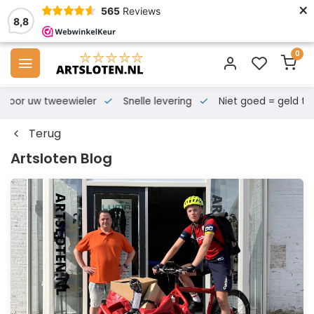
×
565
Reviews
8,8
0
s voor uw tweewieler
Snelle levering
Niet goed = geld te
Terug
Artsloten Blog