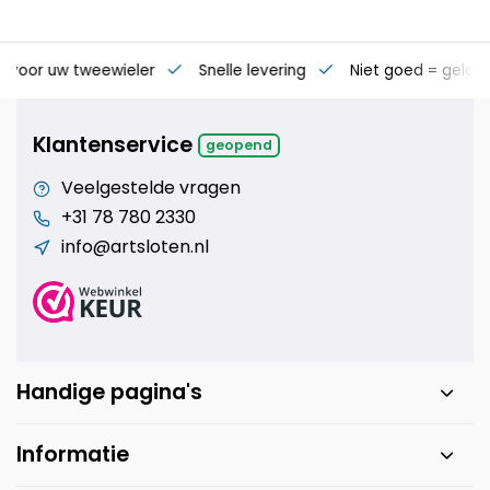
es voor uw tweewieler
Snelle levering
Niet goed = geld t
Klantenservice
geopend
Veelgestelde vragen
+31 78 780 2330
info@artsloten.nl
Handige pagina's
Informatie