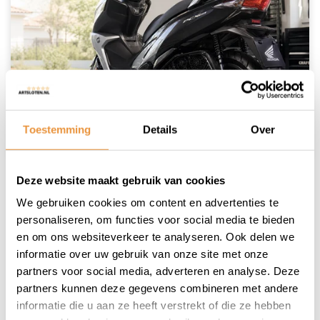
Toestemming
Details
Over
Deze website maakt gebruik van cookies
30 Juni 2026
We gebruiken cookies om content en advertenties te
Zelf scooter onderhoud uitvoeren:
personaliseren, om functies voor social media te bieden
complete handleiding
en om ons websiteverkeer te analyseren. Ook delen we
Een scooter is voor veel mensen een handig
informatie over uw gebruik van onze site met onze
vervoermiddel voor dagelijks gebruik. In deze
partners voor social media, adverteren en analyse. Deze
complete handleiding lees je hoe je scooter
partners kunnen deze gegevens combineren met andere
onderhoud zelf doen kunt aanpakken, welke
informatie die u aan ze heeft verstrekt of die ze hebben
onderdelen aandacht nodig hebben en welke