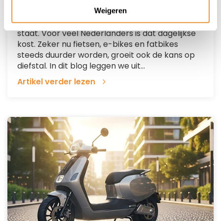
Dubbel Fietsslot: zin of onzin?
Weigeren
Je fiets parkeren en hopen dat hij er later nog
staat. Voor veel Nederlanders is dat dagelijkse
kost. Zeker nu fietsen, e-bikes en fatbikes
steeds duurder worden, groeit ook de kans op
diefstal. In dit blog leggen we uit...
Artikel verder lezen