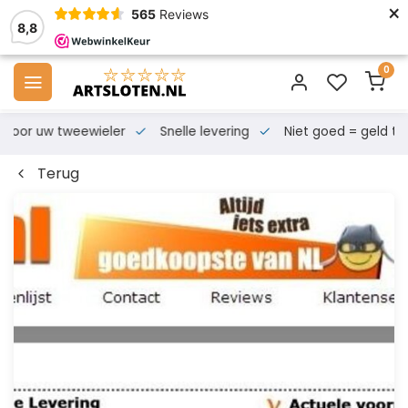
×
565
Reviews
8,8
0
s voor uw tweewieler
Snelle levering
Niet goed = geld te
Terug