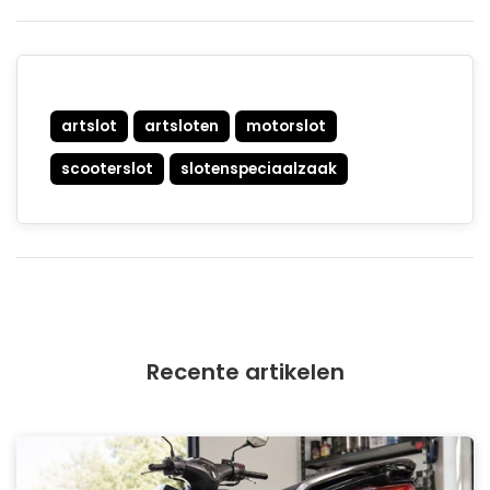
artslot
artsloten
motorslot
scooterslot
slotenspeciaalzaak
Recente artikelen