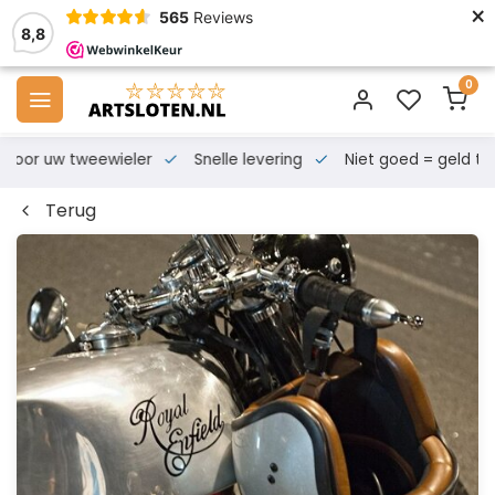
×
565
Reviews
8,8
0
s voor uw tweewieler
Snelle levering
Niet goed = geld te
Terug