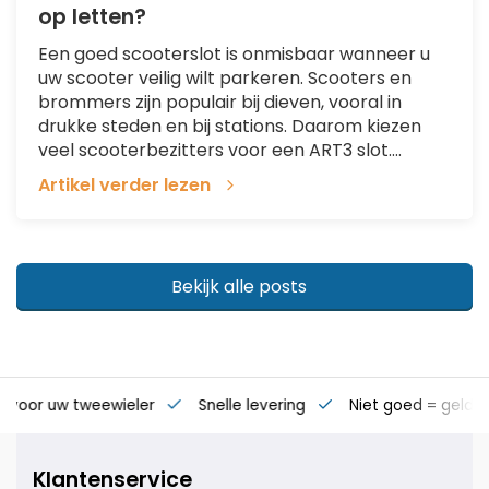
op letten?
Een goed scooterslot is onmisbaar wanneer u
uw scooter veilig wilt parkeren. Scooters en
brommers zijn populair bij dieven, vooral in
drukke steden en bij stations. Daarom kiezen
veel scooterbezitters voor een ART3 slot....
Artikel verder lezen
Bekijk alle posts
es voor uw tweewieler
Snelle levering
Niet goed = geld t
Klantenservice