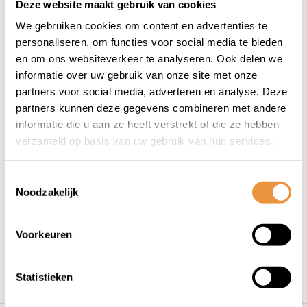
Deze website maakt gebruik van cookies
(0)
We gebruiken cookies om content en advertenties te
Castrol smeermiddel
personaliseren, om functies voor social media te bieden
olie 5W40
en om ons websiteverkeer te analyseren. Ook delen we
informatie over uw gebruik van onze site met onze
Op voorraad
partners voor social media, adverteren en analyse. Deze
partners kunnen deze gegevens combineren met andere
26,98
23,95
informatie die u aan ze heeft verstrekt of die ze hebben
verzameld op basis van uw gebruik van hun services.
Toestemmingsselectie
Noodzakelijk
1
Voorkeuren
Statistieken