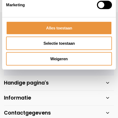
Marketing
s voor uw tweewieler
Snelle levering
Niet goed = geld t
Klantenservice
Alles toestaan
Veelgestelde vragen
+31 78 780 2330
Selectie toestaan
info@artsloten.nl
Weigeren
Handige pagina's
Informatie
Contactgegevens