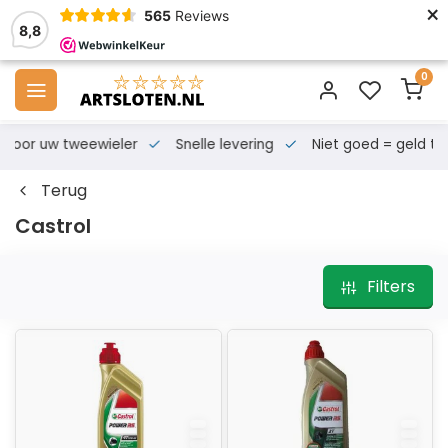
×
565
Reviews
8,8
0
s voor uw tweewieler
Snelle levering
Niet goed = geld te
Terug
Castrol
Filters