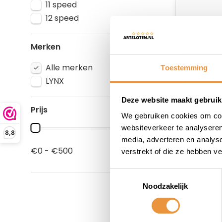
11 speed
12 speed
Merken
Alle merken
Toestemming
LYNX
Deze website maakt gebruik
Prijs
We gebruiken cookies om cont
City/Tou
websiteverkeer te analyseren
8,8
media, adverteren en analys
€0 - €500
verstrekt of die ze hebben v
Op voor
19,02
Toestemmingsselectie
Noodzakelijk