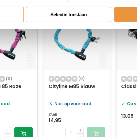
Selectie toestaan
(0)
(0)
M 85 Roze
Cityline M85 Blauw
Class
raad
Niet op voorraad
Op v
17,95
13,05
14,95