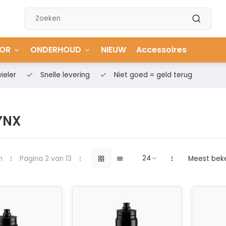
OR
ONDERHOUD
NIEUW
Accessoires
ieler
Snelle levering
Niet goed = geld terug
YNX
n
Pagina 2 van 13
Meest bek