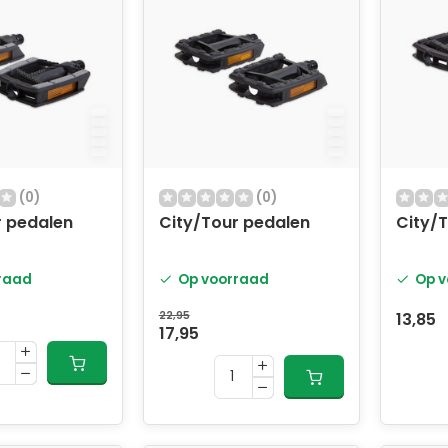
(0)
(0)
r pedalen
City/Tour pedalen
City/
raad
Op voorraad
Op v
22,95
13,85
17,95