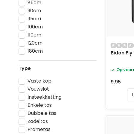
85cm
90cm
95cm
100cm
110cm
120cm
180cm
Bidon Fly
Type
Op voor
Vaste kop
9,95
Vouwslot
Insteekketting
Enkele tas
Dubbele tas
Zadeltas
Frametas