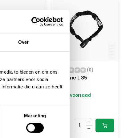
Over
(0)
(0)
 media te bieden en om ons
Tour pedalen
Cityline L 85
ze partners voor social
 anti slip
nformatie die u aan ze heeft
oorraad
Op voorraad
22,95
14,95
Marketing