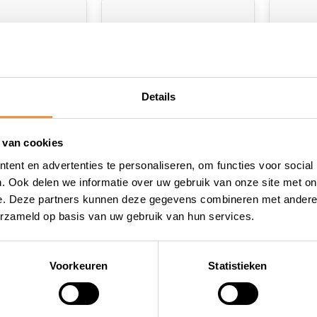
Details
 van cookies
(0)
(0)
ent en advertenties te personaliseren, om functies voor social
r pedalen
City/Tour pedalen
City/
. Ook delen we informatie over uw gebruik van onze site met on
aluminium
dubbel
e. Deze partners kunnen deze gegevens combineren met andere i
erzameld op basis van uw gebruik van hun services.
raad
Op voorraad
Op v
27,95
12,95
22,95
9,95
Voorkeuren
Statistieken