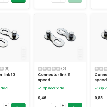
(0)
(0)
 link 10
Connector link 11
Connec
speed
speed
raad
Op voorraad
Op v
9,46
9,88