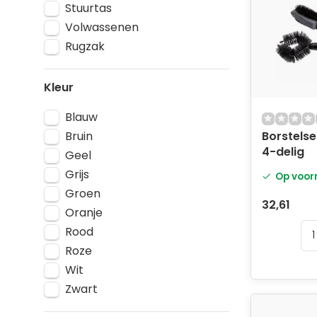
Stuurtas
Volwassenen
Rugzak
Kleur
Blauw
Bruin
Borstels
4-delig
Geel
Grijs
Op voor
Groen
32,61
Oranje
Rood
Roze
Wit
Zwart