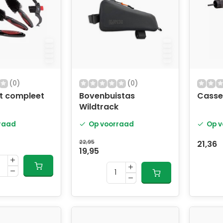
(0)
(0)
et compleet
Bovenbuistas
Casse
Wildtrack
raad
Op voorraad
Op v
22,95
21,36
19,95