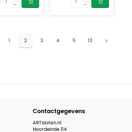
1
2
3
4
5
13
Contactgegevens
ARTsloten.nl
Noordeinde 114