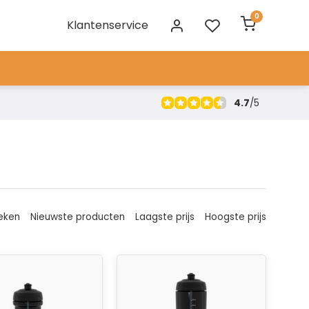
0
Klantenservice
4.7
/
5
eken
Nieuwste producten
Laagste prijs
Hoogste prijs