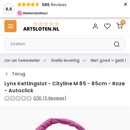
×
565
Reviews
8,8
0
s voor uw tweewieler
Snelle levering
Niet goed = geld te
Terug
Lynx Kettingslot - Cityline M 85 - 85cm - Roze
- Autoclick
0/10 (0 Reviews)