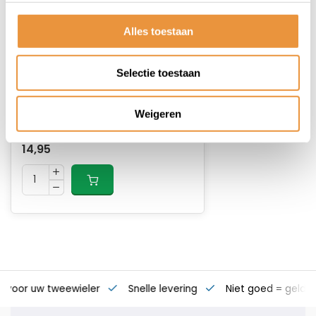
Alles toestaan
(0)
Cityline M 85 Roze
Selectie toestaan
Op voorraad
Weigeren
17,95
14,95
s voor uw tweewieler
Snelle levering
Niet goed = geld t