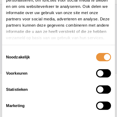
en om ons websiteverkeer te analyseren. Ook delen we
informatie over uw gebruik van onze site met onze
Hoe kunnen wij je helpen?
partners voor social media, adverteren en analyse. Deze
partners kunnen deze gegevens combineren met andere
+31 78 780 2330
informatie die u aan ze heeft verstrekt of die ze hebben
verzameld op basis van uw gebruik van hun services.
info@artsloten.nl
Toestemmingsselectie
Noodzakelijk
157
klanten geven een
4.7
/
5
op
Voorkeuren
Recent bekeken
Statistieken
Marketing