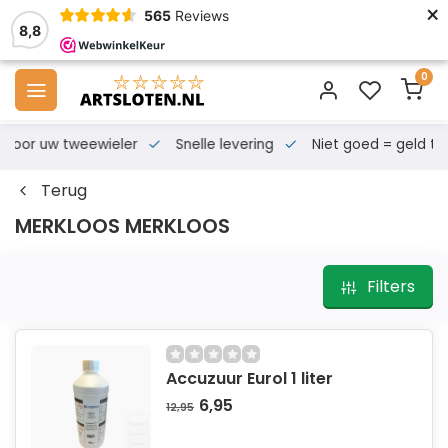
×
565
Reviews
8,8
0
s voor uw tweewieler
Snelle levering
Niet goed = geld te
Terug
MERKLOOS MERKLOOS
Filters
Accuzuur Eurol 1 liter
6,95
12,95