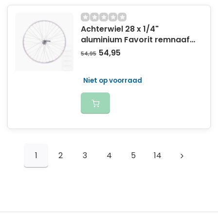
Achterwiel 28 x 1/4"
aluminium Favorit remnaaf
- zilver
54,95
54,95
Niet op voorraad
1
2
3
4
5
14