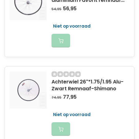
aluminium Favorit remnaaf
- zwart
56,95
54,95
Niet op voorraad
Achterwiel 26"*1.75/1.95 Alu-
Zwart Remnaaf-Shimano
77,95
74,95
Niet op voorraad