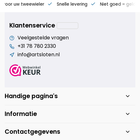
s voor uw tweewieler
Snelle levering
Niet goed = geld t
Klantenservice
Veelgestelde vragen
+31 78 780 2330
info@artsloten.nl
Handige pagina's
Informatie
Contactgegevens