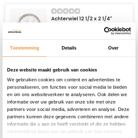
Achterwiel 12 1/2 x 2 1/4"
chroom met imitatie
Shimano naaf
42,95
44,95
Toestemming
Details
Over
Niet op voorraad
Deze website maakt gebruik van cookies
We gebruiken cookies om content en advertenties te
personaliseren, om functies voor social media te bieden
en om ons websiteverkeer te analyseren. Ook delen we
informatie over uw gebruik van onze site met onze
Achterwiel 16 x 1.75"
partners voor social media, adverteren en analyse. Deze
aluminium met Favorit
partners kunnen deze gegevens combineren met andere
remnaaf
45,95
49,95
informatie die u aan ze heeft verstrekt of die ze hebben
verzameld op basis van uw gebruik van hun services.