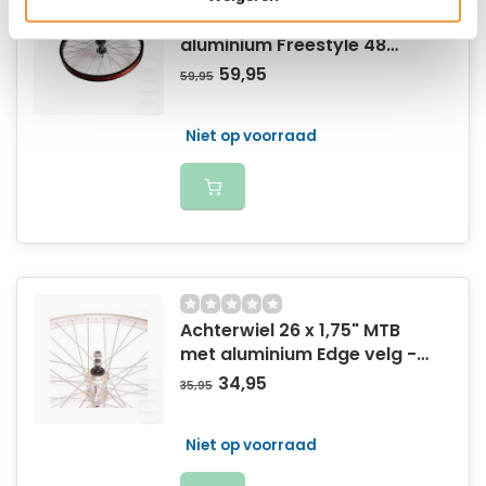
Achterwiel 20 x 1.75"
aluminium Freestyle 48
spaaks - zwart
59,95
59,95
Niet op voorraad
Achterwiel 26 x 1,75" MTB
met aluminium Edge velg -
aluminium freewheel naaf -
34,95
35,95
zilver
Niet op voorraad