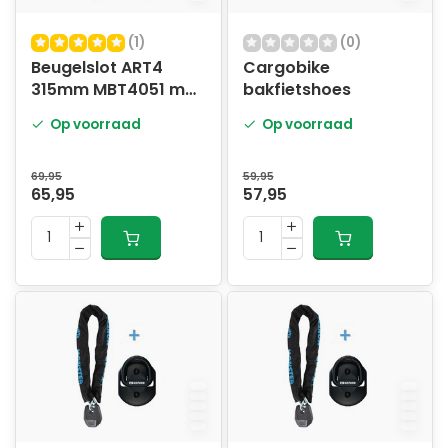
(1)
(0)
Beugelslot ART4
Cargobike
315mm MBT4051 met
bakfietshoes
kabel
Op voorraad
Op voorraad
69,95
59,95
65,95
57,95