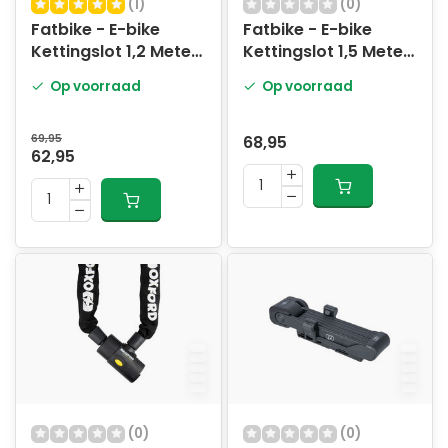
(1)
(0)
Fatbike - E-bike
Fatbike - E-bike
Kettingslot 1,2 Meter
Kettingslot 1,5 Meter
met Alarm
met Alarm
Op voorraad
Op voorraad
69,95
68,95
62,95
(0)
(0)