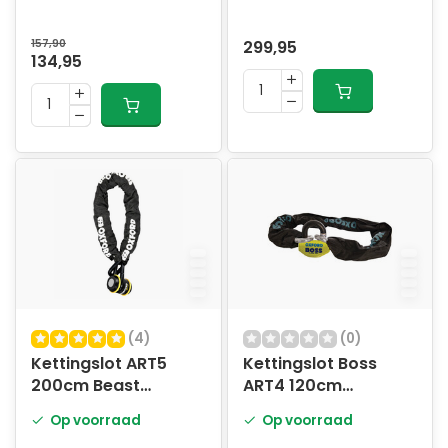
157,90
299,95
134,95
(4)
(0)
Kettingslot ART5
Kettingslot Boss
200cm Beast
ART4 120cm
MBT4264
MBT4076
Op voorraad
Op voorraad