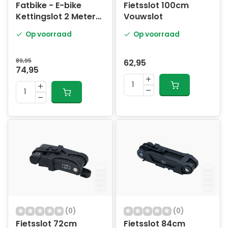
Fatbike - E-bike
Fietsslot 100cm
Kettingslot 2 Meter
Vouwslot
met Alarm
Op voorraad
Op voorraad
89,95
62,95
74,95
(0)
(0)
Fietsslot 72cm
Fietsslot 84cm