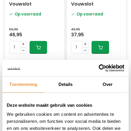
Vouwslot
Vouwslot
Op voorraad
Op voorraad
59,95
43,95
46,95
37,95
Toestemming
Details
Over
Deze website maakt gebruik van cookies
We gebruiken cookies om content en advertenties te
(0)
(0)
personaliseren, om functies voor social media te bieden
Fietsslot ART-2
Kettingslot ART-5
en om ons websiteverkeer te analyseren. Ook delen we
90cm Vouwslot
150cm Monster XL