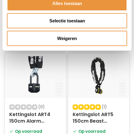
Op voorraad
Op voorraad
Alles toestaan
49,95
56,95
Selectie toestaan
43,95
Weigeren
(0)
(1)
Kettingslot ART4
Kettingslot ART5
150cm Alarm
150cm Beast
MBT4076
MBT4264
Op voorraad
Op voorraad