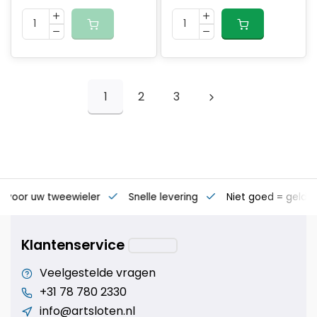
1
2
3
s voor uw tweewieler
Snelle levering
Niet goed = geld t
Klantenservice
Veelgestelde vragen
+31 78 780 2330
info@artsloten.nl