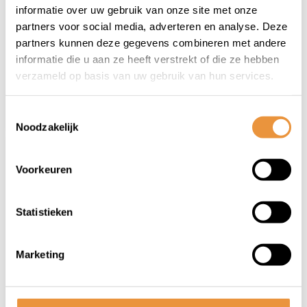
MBT4249
MBT4154
informatie over uw gebruik van onze site met onze
Op voorraad
Op voorraad
partners voor social media, adverteren en analyse. Deze
partners kunnen deze gegevens combineren met andere
119,95
139,95
informatie die u aan ze heeft verstrekt of die ze hebben
99,95
126,95
verzameld op basis van uw gebruik van hun services.
Toestemmingsselectie
Noodzakelijk
Voorkeuren
Statistieken
Marketing
(0)
(0)
Kettingslot ART3
Kettingslot ART3
100cm MBT4114
150cm MBT4114