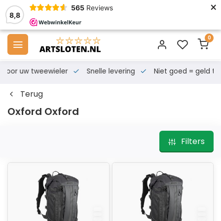
×
565
Reviews
8,8
0
s voor uw tweewieler
Snelle levering
Niet goed = geld te
Terug
Oxford Oxford
Filters