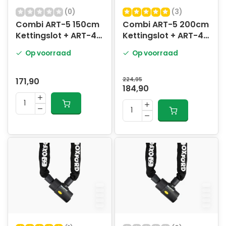
(0)
(3)
Combi ART-5 150cm
Combi ART-5 200cm
Kettingslot + ART-4
Kettingslot + ART-4
Anker
Anker
Op voorraad
Op voorraad
171,90
224,95
184,90