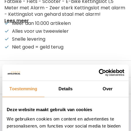
Fatbike - Fiets - Scooter - E-bike Kettingslot 1,5
Meter met Alarm - Zeer sterk Kettingslot met alarm
- Kettingslot van gehard staal met alarm!
Lees meer
Meer dan 10.000 artikelen
Alles voor uw tweewieler
Snelle levering
Niet goed = geld terug
Beschrijving
Specificaties
Toestemming
Details
Over
Reviews
0/10
Deze website maakt gebruik van cookies
We gebruiken cookies om content en advertenties te
Hoe kunnen wij je helpen?
personaliseren, om functies voor social media te bieden