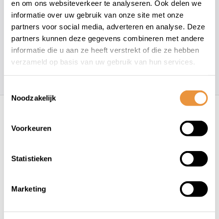
en om ons websiteverkeer te analyseren. Ook delen we
+31 78 780 2330
informatie over uw gebruik van onze site met onze
partners voor social media, adverteren en analyse. Deze
partners kunnen deze gegevens combineren met andere
info@artsloten.nl
informatie die u aan ze heeft verstrekt of die ze hebben
verzameld op basis van uw gebruik van hun services.
157
klanten geven een
4.7
/
5
op
Toestemmingsselectie
Noodzakelijk
Recent bekeken
Voorkeuren
Statistieken
Marketing
(0)
Fatbike - E-bike Kettingslot