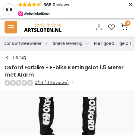
×
565
Reviews
8,8
0
s voor uw tweewieler
Snelle levering
Niet goed = geld te
Terug
Oxford Fatbike - E-bike Kettingslot 1,5 Meter
met Alarm
0/10 (0 Reviews)