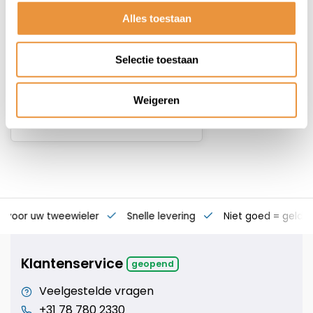
1,5 Meter met Alarm
Alles toestaan
Op voorraad
Selectie toestaan
68,95
Weigeren
s voor uw tweewieler
Snelle levering
Niet goed = geld t
Klantenservice
geopend
Veelgestelde vragen
+31 78 780 2330