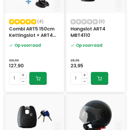
(4)
(0)
Combi ART5 150cm
Hangslot ART4
Kettingslot + ART4
MBT4110
Anker
Op voorraad
Op voorraad
139,90
28,95
127,90
23,95