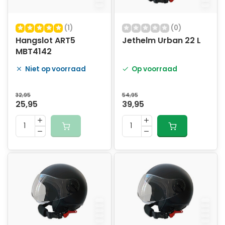
(1)
(0)
Hangslot ART5
Jethelm Urban 22 L
MBT4142
Niet op voorraad
Op voorraad
32,95
54,95
25,95
39,95