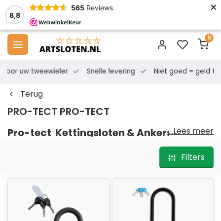
×
565
Reviews
8,8
0
s voor uw tweewieler
Snelle levering
Niet goed = geld te
Terug
PRO-TECT PRO-TECT
...Lees meer
Pro-tect Kettingsloten & Ankers
met het art keurmerk. Deze sloten zijn getest door
Filters
TNO
. Hierdoor is het mogelijk je fiets te verzekeren
tegen diefstal.
Ook heeft artsloten de
Vloerankers
van Pro-tect in
het assortiment. Deze zijn art4 gekeurd. En zijn dus