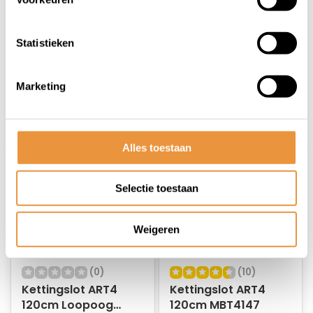
95cm MBT4227
100cm MBT4204
Op voorraad
Op voorraad
Statistieken
47,95
39,95
39,95
33,95
Marketing
Alles toestaan
Selectie toestaan
Weigeren
(0)
(10)
Kettingslot ART4
Kettingslot ART4
120cm Loopoog
120cm MBT4147