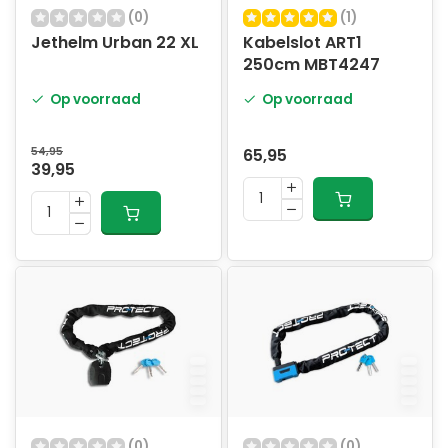
(0)
(1)
Jethelm Urban 22 XL
Kabelslot ART1
250cm MBT4247
Op voorraad
Op voorraad
54,95
65,95
39,95
(0)
(0)