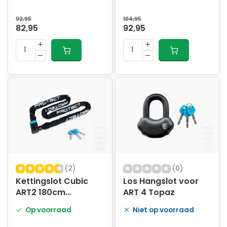
92,95
104,95
82,95
92,95
(2)
(0)
Kettingslot Cubic
Los Hangslot voor
ART2 180cm
ART 4 Topaz
MBT4227
Op voorraad
Niet op voorraad