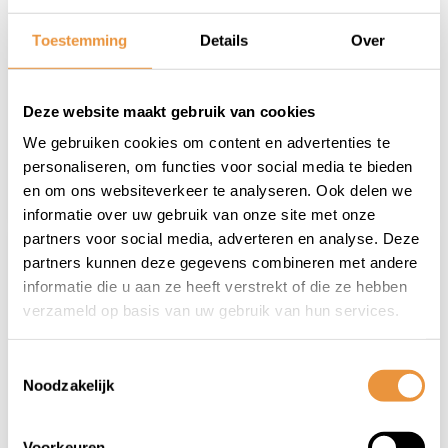
Kettingslot ART1
Kettingslot ART2
90cm MBT4293
120cm MBT4227
Toestemming
Details
Over
Op voorraad
Op voorraad
Deze website maakt gebruik van cookies
28,95
52,95
26,95
44,95
We gebruiken cookies om content en advertenties te
personaliseren, om functies voor social media te bieden
en om ons websiteverkeer te analyseren. Ook delen we
informatie over uw gebruik van onze site met onze
partners voor social media, adverteren en analyse. Deze
partners kunnen deze gegevens combineren met andere
informatie die u aan ze heeft verstrekt of die ze hebben
verzameld op basis van uw gebruik van hun services.
Toestemmingsselectie
Noodzakelijk
(0)
(0)
Kettingslot ART2
Kettingslot ART3
Voorkeuren