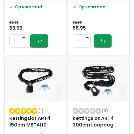
MBT4109
Op voorraad
Op voorraad
68,95
62,95
59,95
56,95
(1)
(0)
Kettingslot ART4
Kettingslot ART4
150cm MBT4110
300cm Loopoog
MBT4109