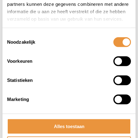
partners kunnen deze gegevens combineren met andere
25,95
29,95
informatie die u aan ze heeft verstrekt of die ze hebben
21,95
27,90
verzameld op basis van uw gebruik van hun services.
Toestemmingsselectie
Noodzakelijk
Voorkeuren
Statistieken
(0)
(0)
Marketing
Spatbordenset
Spatbordenset
HAMMER 1 24 - 29
HAMMER 1 24 - 29
Inch
Inch
Op voorraad
Niet op voorraad
Alles toestaan