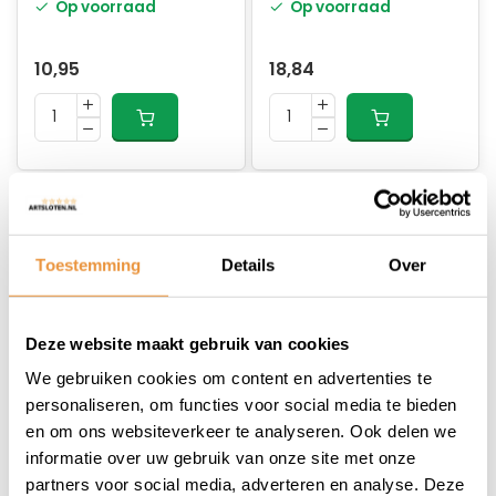
Op voorraad
Op voorraad
10,95
18,84
Toestemming
Details
Over
Deze website maakt gebruik van cookies
(0)
(0)
We gebruiken cookies om content en advertenties te
Spatbordenset GP
Spatbordenset GP
personaliseren, om functies voor social media te bieden
26 - 29 Inch
PRO 26 - 29 Inch
en om ons websiteverkeer te analyseren. Ook delen we
informatie over uw gebruik van onze site met onze
Op voorraad
Niet op voorraad
partners voor social media, adverteren en analyse. Deze