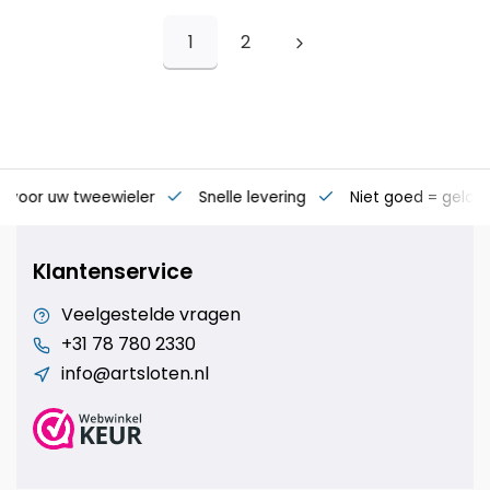
1
2
s voor uw tweewieler
Snelle levering
Niet goed = geld t
Klantenservice
Veelgestelde vragen
+31 78 780 2330
info@artsloten.nl