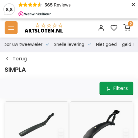
×
565
Reviews
8,8
0
s voor uw tweewieler
Snelle levering
Niet goed = geld te
Terug
SIMPLA
Filters