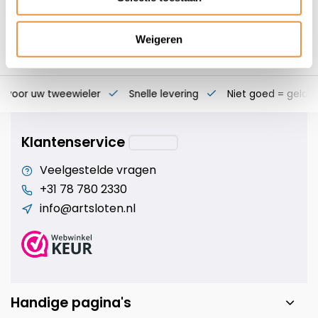
Weigeren
s voor uw tweewieler
Snelle levering
Niet goed = geld t
Klantenservice
Veelgestelde vragen
+31 78 780 2330
info@artsloten.nl
Handige pagina's