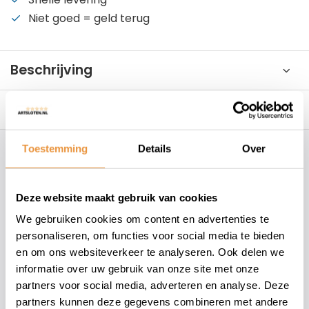
Niet goed = geld terug
Beschrijving
Reviews
0/10
Toestemming
Details
Over
Hoe kunnen wij je helpen?
Deze website maakt gebruik van cookies
+31 78 780 2330
We gebruiken cookies om content en advertenties te
info@artsloten.nl
personaliseren, om functies voor social media te bieden
en om ons websiteverkeer te analyseren. Ook delen we
informatie over uw gebruik van onze site met onze
157
klanten geven een
4.7
/
5
op
partners voor social media, adverteren en analyse. Deze
partners kunnen deze gegevens combineren met andere