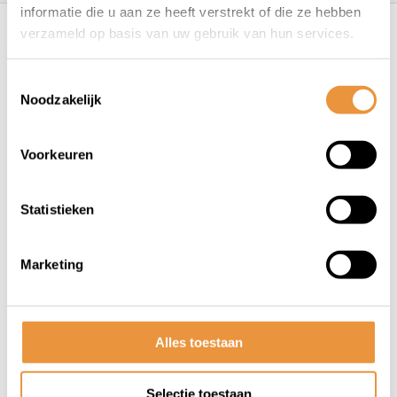
Recent bekeken
informatie die u aan ze heeft verstrekt of die ze hebben
verzameld op basis van uw gebruik van hun services.
Toestemmingsselectie
Noodzakelijk
Voorkeuren
(0)
Statistieken
Drukveerset Top
Performances Piaggio Gilera
Marketing
Niet op voorraad
18,95
15,95
Alles toestaan
Selectie toestaan