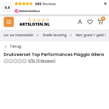
×
565
Reviews
8,8
0
s voor uw tweewieler
Snelle levering
Niet goed = geld te
Terug
Drukveerset Top Performances Piaggio Gilera
0/10 (0 Reviews)