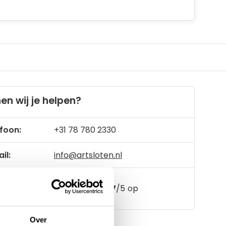
en wij je helpen?
foon:
+31 78 780 2330
il:
info@artsloten.nl
157
klanten geven een
4.7
/
5
op
Over