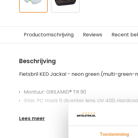
Productomschrijving
Reviews
Recent be
Beschrijving
Fietsbril KED JackaI - neon green (multi-green-
Montuur: GRILAMID® TR 90
Glas: PC mask 6 dicenter lens, UV 400, Hardcoat
Lees meer
Toestemming