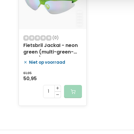
(0)
Fietsbril JackaI - neon
green (multi-green-
mirror)
Niet op voorraad
61,95
50,95