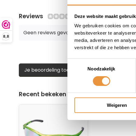
Reviews
0/10
Deze website maakt gebruik
We gebruiken cookies om cont
Geen reviews gevonden
websiteverkeer te analyseren
8,8
media, adverteren en analys
verstrekt of die ze hebben v
Toestemmingsselectie
Noodzakelijk
Je beoordeling toevoegen
Recent bekeken
Weigeren