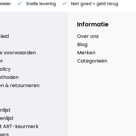
wieler
Snelle levering
Niet goed = geld terug
Informatie
leid
Over ons
Blog
e voorwaarden
Merken
er
Categorieën
olicy
ethoden
n & retourneren
lijst
nlijst
et ART-keurmerk
ners