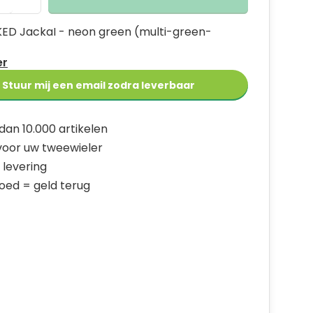
 KED JackaI - neon green (multi-green-
er
Stuur mij een email zodra leverbaar
dan 10.000 artikelen
 voor uw tweewieler
 levering
goed = geld terug