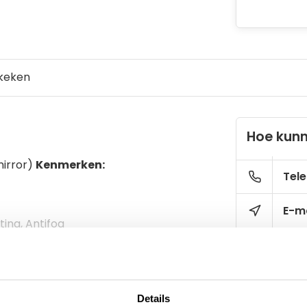
keken
Hoe kunn
mirror)
Kenmerken:
Tele
E-ma
ing, Antifog
Details