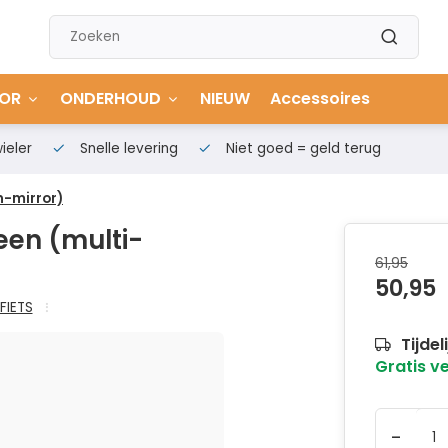
OR
ONDERHOUD
NIEUW
Accessoires
ieler
Snelle levering
Niet goed = geld terug
n-mirror)
reen (multi-
61,95
50,95
FIETS
Tijdel
Gratis v
-