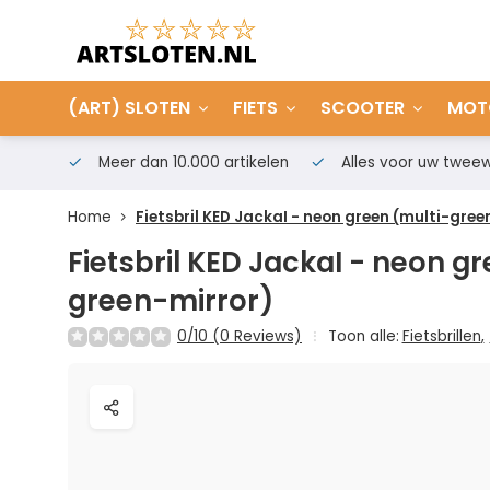
(ART) SLOTEN
FIETS
SCOOTER
MOT
Meer dan 10.000 artikelen
Alles voor uw tweew
Home
Fietsbril KED JackaI - neon green (multi-gree
Fietsbril KED JackaI - neon g
green-mirror)
0/10 (0 Reviews)
Toon alle:
Fietsbrillen
,