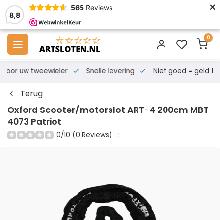
×
565
Reviews
8,8
0
s voor uw tweewieler
Snelle levering
Niet goed = geld te
Terug
Oxford Scooter/motorslot ART-4 200cm MBT
4073 Patriot
0/10 (0 Reviews)