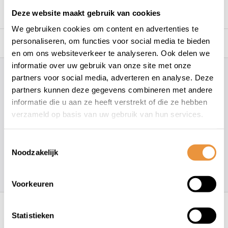
Reviews
0/10
Deze website maakt gebruik van cookies
We gebruiken cookies om content en advertenties te
Gerelateerde producten
personaliseren, om functies voor social media te bieden
en om ons websiteverkeer te analyseren. Ook delen we
informatie over uw gebruik van onze site met onze
partners voor social media, adverteren en analyse. Deze
Hoe kunnen wij je helpen?
partners kunnen deze gegevens combineren met andere
informatie die u aan ze heeft verstrekt of die ze hebben
+31 78 780 2330
verzameld op basis van uw gebruik van hun services.
info@artsloten.nl
Toestemmingsselectie
Noodzakelijk
157
klanten geven een
4.7
/
5
op
Voorkeuren
Recent bekeken
Statistieken