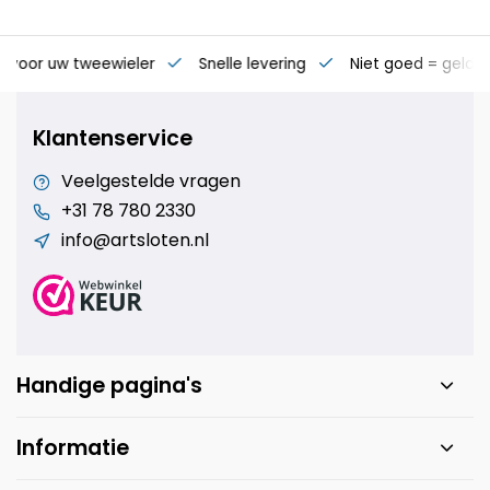
s voor uw tweewieler
Snelle levering
Niet goed = geld t
Klantenservice
Veelgestelde vragen
+31 78 780 2330
info@artsloten.nl
Handige pagina's
Informatie