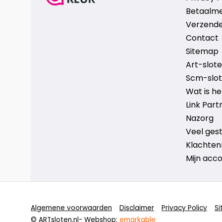
Betaalm
Verzende
Contact
Sitemap
Art-sloten
Scm-slote
Wat is h
Link Part
Nazorg
Veel ges
Klachten
Mijn acc
Algemene voorwaarden
Disclaimer
Privacy Policy
S
© ARTsloten.nl
- Webshop:
emarkable