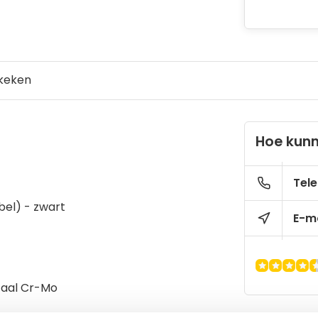
keken
Hoe kunn
Tele
bel) - zwart
E-ma
Staal Cr-Mo