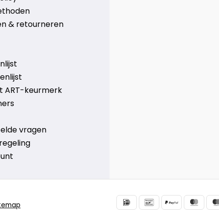
ethoden
n & retourneren
lijst
nlijst
et ART-keurmerk
ners
telde vragen
regeling
ount
itemap