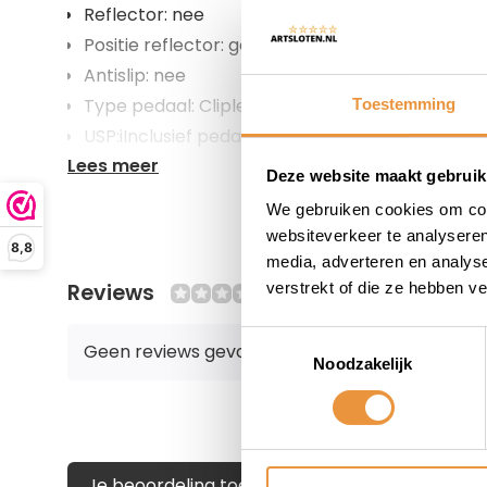
Reflector: nee
Positie reflector: geen
Antislip: nee
Type pedaal: Clipless
Toestemming
USP:iInclusief pedaalplaatjes / Instelbare veer
Lees meer
compatibel
Deze website maakt gebruik
We gebruiken cookies om cont
websiteverkeer te analyseren
8,8
media, adverteren en analys
Reviews
verstrekt of die ze hebben v
0/10
Toestemmingsselectie
Geen reviews gevonden
Noodzakelijk
Je beoordeling toevoegen