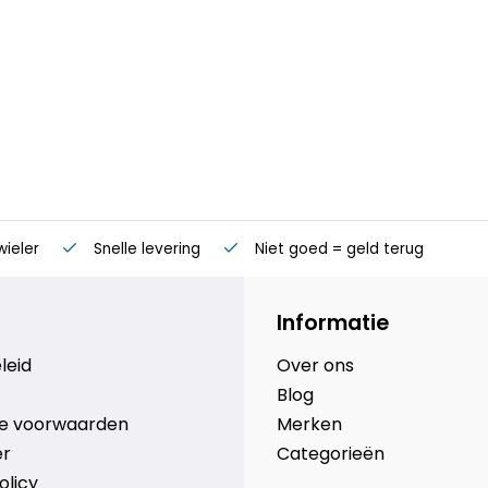
wieler
Snelle levering
Niet goed = geld terug
Informatie
leid
Over ons
Blog
e voorwaarden
Merken
er
Categorieën
olicy