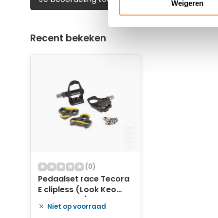
Weigeren
Recent bekeken
(0)
Pedaalset race Tecora
E clipless (Look Keo
compatibel) - zwart
Niet op voorraad