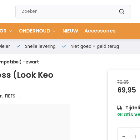
OR
ONDERHOUD
NIEUW
Accessoires
ieler
Snelle levering
Niet goed = geld terug
ompatibel) - zwart
ess (Look Keo
79,95
69,95
en
,
FIETS
Tijdel
Gratis v
-