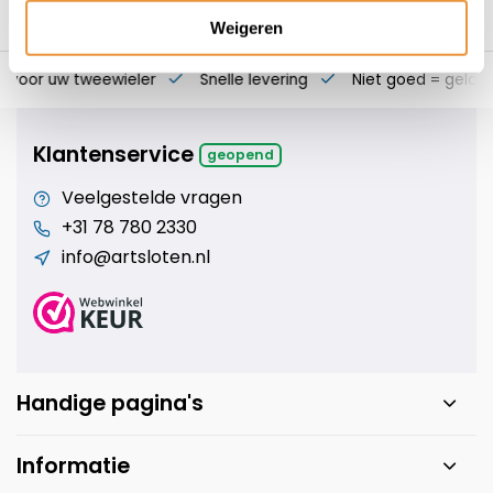
Weigeren
s voor uw tweewieler
Snelle levering
Niet goed = geld t
Klantenservice
geopend
Veelgestelde vragen
+31 78 780 2330
info@artsloten.nl
Handige pagina's
Informatie