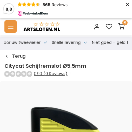
×
565
Reviews
8,8
0
s voor uw tweewieler
Snelle levering
Niet goed = geld te
Terug
Citycat Schijfremslot Ø5,5mm
0/10 (0 Reviews)