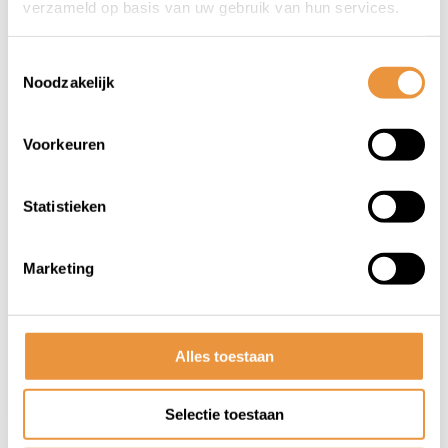
verzameld op basis van uw gebruik van hun services.
Toestemmingsselectie
Noodzakelijk
Voorkeuren
(0)
Schijfremslot Ø5,5mm
Statistieken
Op voorraad
Marketing
14,95
9,45
Alles toestaan
Selectie toestaan