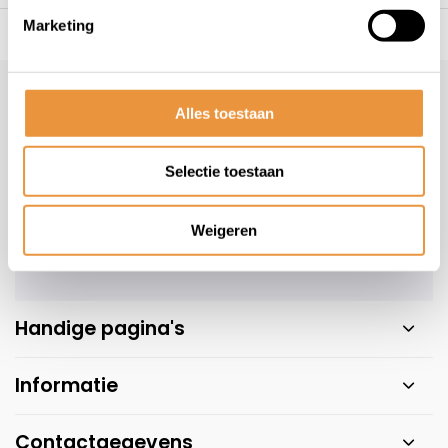
Marketing
s voor uw tweewieler
Snelle levering
Niet goed = geld t
Klantenservice
Alles toestaan
Veelgestelde vragen
+31 78 780 2330
Selectie toestaan
info@artsloten.nl
Weigeren
Handige pagina's
Informatie
Contactgegevens