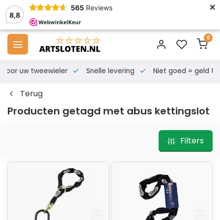
×
565
Reviews
8,8
0
s voor uw tweewieler
Snelle levering
Niet goed = geld te
Terug
Producten getagd met abus kettingslot
Filters