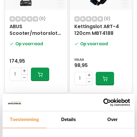
(0)
(0)
ABUS
Kettingslot ART-4
Scooter/motorslot
120cm MBT4188
ART-4 120cm
Op voorraad
Op voorraad
Loopoog MBT4080
174,95
119,50
98,95
Toestemming
Details
Over