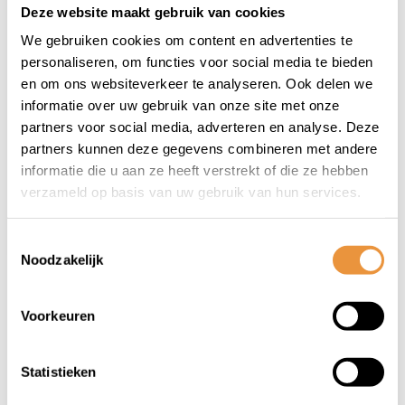
Deze website maakt gebruik van cookies
(0)
(0)
We gebruiken cookies om content en advertenties te
Kettingslot ART2
Kettingslot ART4
personaliseren, om functies voor social media te bieden
170cm MBT4220
150cm MBT4188
en om ons websiteverkeer te analyseren. Ook delen we
informatie over uw gebruik van onze site met onze
Op voorraad
Op voorraad
partners voor social media, adverteren en analyse. Deze
partners kunnen deze gegevens combineren met andere
131,95
156,00
informatie die u aan ze heeft verstrekt of die ze hebben
109,95
verzameld op basis van uw gebruik van hun services.
Toestemmingsselectie
Noodzakelijk
1
Voorkeuren
Statistieken