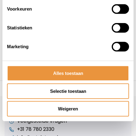
Voorkeuren
Statistieken
1
Marketing
Alles toestaan
s voor uw tweewieler
Snelle levering
Niet goed = geld t
Selectie toestaan
Klantenservice
Weigeren
Veelgestelde vragen
+31 78 780 2330