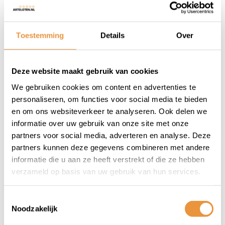
Kettingslot ART2 170cm
Toestemming
Details
Over
MBT4220
131,95
Deze website maakt gebruik van cookies
Op voorraad
We gebruiken cookies om content en advertenties te
personaliseren, om functies voor social media te bieden
en om ons websiteverkeer te analyseren. Ook delen we
informatie over uw gebruik van onze site met onze
partners voor social media, adverteren en analyse. Deze
partners kunnen deze gegevens combineren met andere
informatie die u aan ze heeft verstrekt of die ze hebben
Kettingslot ART4 150cm
verzameld op basis van uw gebruik van hun services.
MBT4188
109,95
156,00
Toestemmingsselectie
Noodzakelijk
Op voorraad