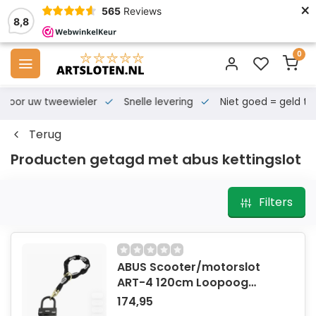
×
565
Reviews
8,8
0
s voor uw tweewieler
Snelle levering
Niet goed = geld te
Terug
Producten getagd met abus kettingslot
Filters
ABUS Scooter/motorslot
ART-4 120cm Loopoog
MBT4080
174,95