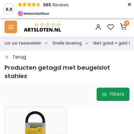
×
565
Reviews
8,8
0
s voor uw tweewieler
Snelle levering
Niet goed = geld te
Terug
Producten getagd met beugelslot
stahlex
Filters