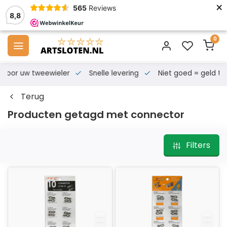
×
565
Reviews
8,8
0
s voor uw tweewieler
Snelle levering
Niet goed = geld te
Terug
Producten getagd met connector
Filters