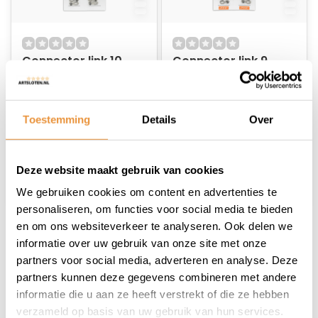
Connector link 10
Connector link 9
speed
speed
Op voorraad
Op voorraad
Toestemming
Details
Over
18,04
18,95
Deze website maakt gebruik van cookies
We gebruiken cookies om content en advertenties te
personaliseren, om functies voor social media te bieden
en om ons websiteverkeer te analyseren. Ook delen we
1
informatie over uw gebruik van onze site met onze
partners voor social media, adverteren en analyse. Deze
partners kunnen deze gegevens combineren met andere
informatie die u aan ze heeft verstrekt of die ze hebben
verzameld op basis van uw gebruik van hun services.