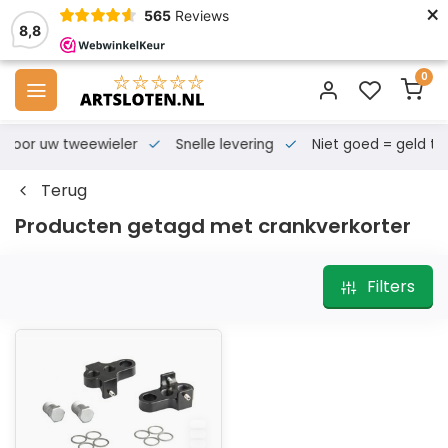
×
565
Reviews
8,8
0
s voor uw tweewieler
Snelle levering
Niet goed = geld te
Terug
Producten getagd met crankverkorter
Filters