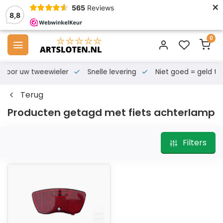
×
565
Reviews
8,8
0
s voor uw tweewieler
Snelle levering
Niet goed = geld te
Terug
Producten getagd met fiets achterlamp
Filters