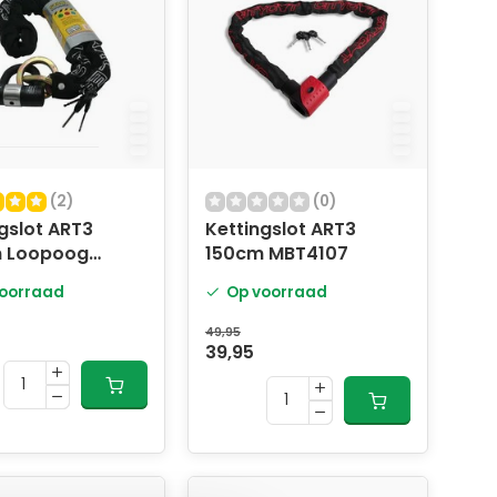
(2)
(0)
gslot ART3
Kettingslot ART3
 Loopoog
150cm MBT4107
14
oorraad
Op voorraad
49,95
39,95