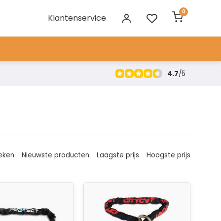
0
Klantenservice
4.7
/
5
eken
Nieuwste producten
Laagste prijs
Hoogste prijs