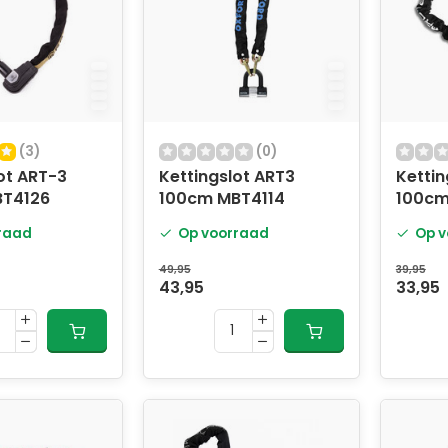
(3)
(0)
ot ART-3
Kettingslot ART3
Kettin
BT4126
100cm MBT4114
100cm
raad
Op voorraad
Op v
49,95
39,95
43,95
33,95