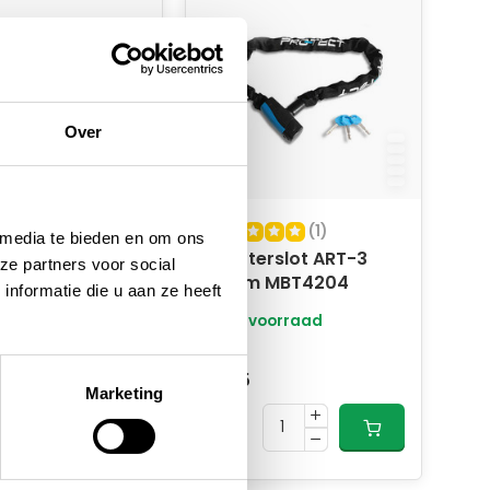
Over
(2)
(1)
 media te bieden en om ons
erslot ART-3
Scooterslot ART-3
ze partners voor social
 MBT4204
150cm MBT4204
nformatie die u aan ze heeft
oorraad
Op voorraad
48,95
37,95
Marketing