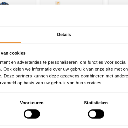
Details
 van cookies
(0)
(1)
ent en advertenties te personaliseren, om functies voor social
ot ART3
Scooterslot ART-3
Scoot
. Ook delen we informatie over uw gebruik van onze site met on
T4114
120cm MBT4126
120cm
e. Deze partners kunnen deze gegevens combineren met andere i
erzameld op basis van uw gebruik van hun services.
raad
Niet op voorraad
Op v
34,95
43,95
35,95
Voorkeuren
Statistieken