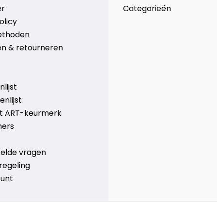
er
Categorieën
olicy
ethoden
n & retourneren
lijst
nlijst
et ART-keurmerk
ners
telde vragen
regeling
ount