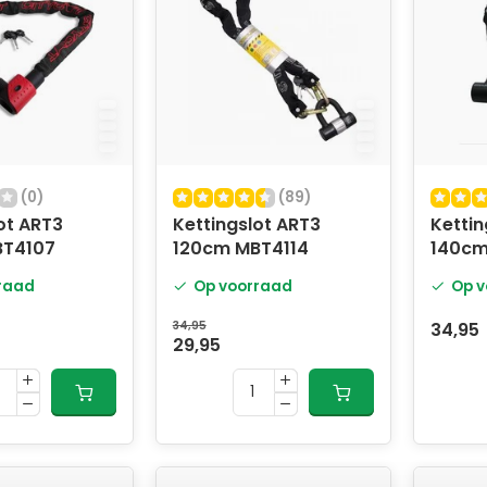
(0)
(89)
ot ART3
Kettingslot ART3
Kettin
BT4107
120cm MBT4114
140cm
MBT41
raad
Op voorraad
Op v
34,95
34,95
29,95