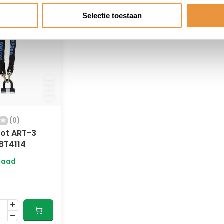
Selectie toestaan
(0)
lot ART-3
BT4114
raad