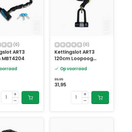
(0)
(0)
gslot ART3
Kettingslot ART3
 MBT4204
120cm Loopoog
MBT4114
oorraad
Op voorraad
39,95
31,95