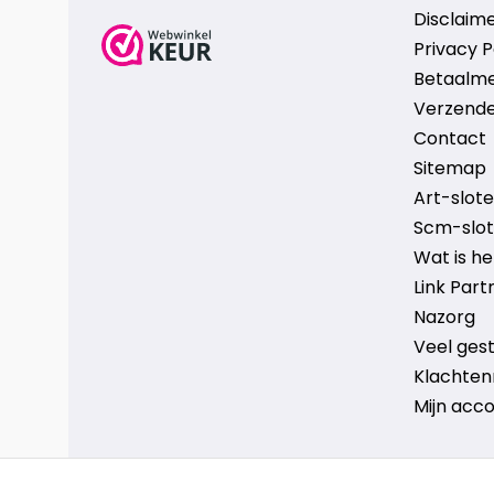
Disclaim
Privacy P
Betaalm
Verzende
Contact
Sitemap
Art-sloten
Scm-slote
Wat is h
Link Part
Nazorg
Veel ges
Klachten
Mijn acc