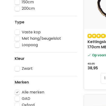
150cm
200cm
Type
Vaste kop
Met hang/beugelslot
Kettingsl
Loopoog
170cm M
Op voor
Kleur
43,95
38,95
Zwart
Merken
Alle merken
GAD
Oxford