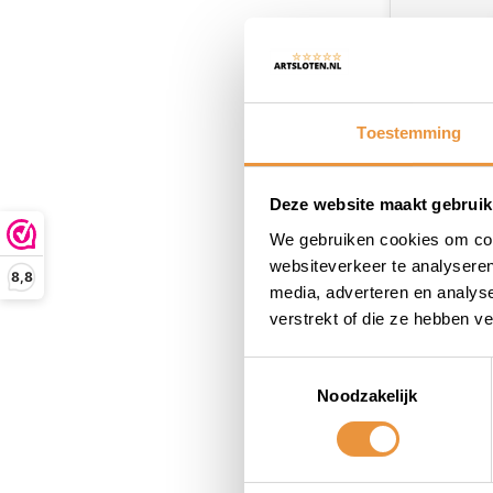
Toestemming
Deze website maakt gebruik
We gebruiken cookies om cont
Kettingsl
websiteverkeer te analyseren
8,8
150cm MB
media, adverteren en analys
verstrekt of die ze hebben v
Op voor
56,95
Toestemmingsselectie
Noodzakelijk