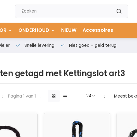
OR
ONDERHOUD
NIEUW
Accessoires
ieler
Snelle levering
Niet goed = geld terug
ten getagd met Kettingslot art3
Pagina 1 van 1
Meest bek