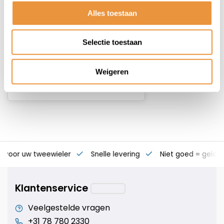
Alles toestaan
Op voorraad
Selectie toestaan
19,95
Weigeren
s voor uw tweewieler
Snelle levering
Niet goed = geld t
Klantenservice
Veelgestelde vragen
+31 78 780 2330