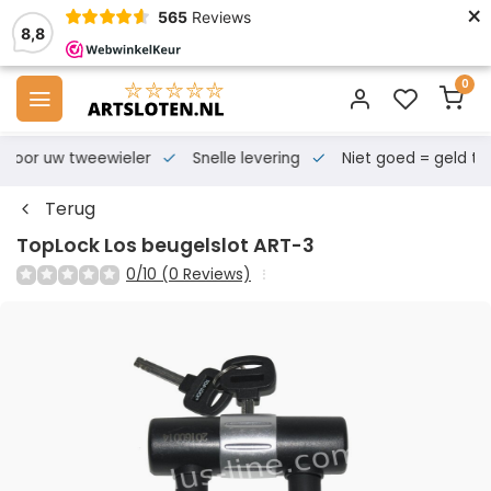
×
565
Reviews
8,8
0
s voor uw tweewieler
Snelle levering
Niet goed = geld te
Terug
TopLock Los beugelslot ART-3
0/10 (0 Reviews)