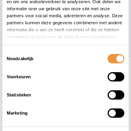
en om ons websiteverkeer te analyseren. Ook delen we
+31 78 780 2330
informatie over uw gebruik van onze site met onze
partners voor social media, adverteren en analyse. Deze
partners kunnen deze gegevens combineren met andere
info@artsloten.nl
informatie die u aan ze heeft verstrekt of die ze hebben
verzameld op basis van uw gebruik van hun services.
157
klanten geven een
4.7
/
5
op
Toestemmingsselectie
Noodzakelijk
Recent bekeken
Voorkeuren
Statistieken
Marketing
(0)
Los beugelslot ART-3