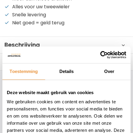
Alles voor uw tweewieler
Snelle levering
Niet goed = geld terug
Beschrijving
Reviews
0/10
Toestemming
Details
Over
Hoe kunnen wij je helpen?
Deze website maakt gebruik van cookies
+31 78 780 2330
We gebruiken cookies om content en advertenties te
personaliseren, om functies voor social media te bieden
info@artsloten.nl
en om ons websiteverkeer te analyseren. Ook delen we
informatie over uw gebruik van onze site met onze
partners voor social media, adverteren en analyse. Deze