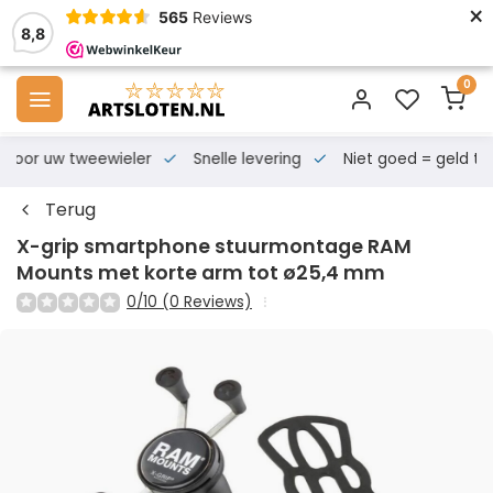
×
565
Reviews
8,8
0
s voor uw tweewieler
Snelle levering
Niet goed = geld te
Terug
X-grip smartphone stuurmontage RAM
Mounts met korte arm tot ø25,4 mm
0/10 (0 Reviews)