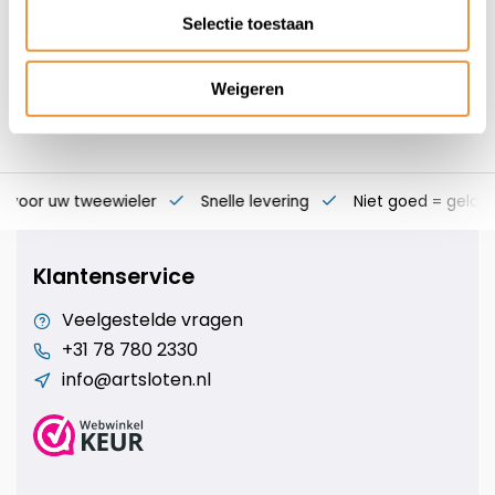
Selectie toestaan
Weigeren
s voor uw tweewieler
Snelle levering
Niet goed = geld t
Klantenservice
Veelgestelde vragen
+31 78 780 2330
info@artsloten.nl