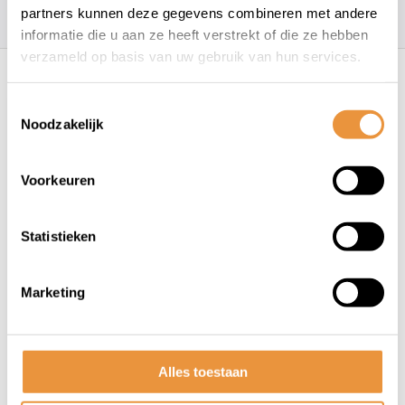
157
klanten geven een
4.7
/
5
op
partners kunnen deze gegevens combineren met andere
informatie die u aan ze heeft verstrekt of die ze hebben
Recent bekeken
verzameld op basis van uw gebruik van hun services.
Toestemmingsselectie
Noodzakelijk
Voorkeuren
Statistieken
(0)
X-grip smartphone
Marketing
stuurmontage RAM Mounts
met korte arm tot Ã¸25,4 mm
Niet op voorraad
Alles toestaan
79,95
73,95