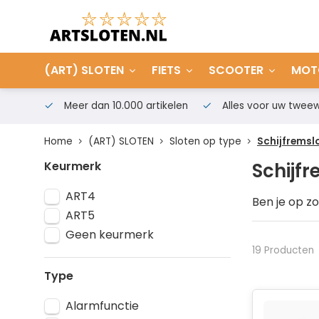
(ART) SLOTEN
FIETS
SCOOTER
MOT
Meer dan 10.000 artikelen
Alles voor uw tweew
Home
(ART) SLOTEN
Sloten op type
Schijfremsl
Keurmerk
Schijf
ART4
Ben je op z
ART5
namelijk ee
geschikt vo
Geen keurmerk
PRO-TECT, O
19 Producten
werkdag al o
Type
Alarmfunctie