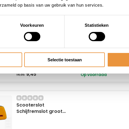
erzameld op basis van uw gebruik van hun services.
17,95
Op voorraad
21,95
Voorkeuren
Statistieken
Schijfremslot Ø5,5mm
Selectie toestaan
9,45
Op voorraad
14,95
Scooterslot
Schijfremslot groot
5mm Oranje 91d