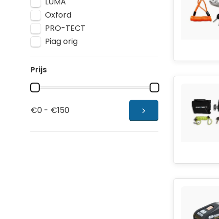
LUMA
Oxford
PRO-TECT
Piag orig
Prijs
€0 - €150