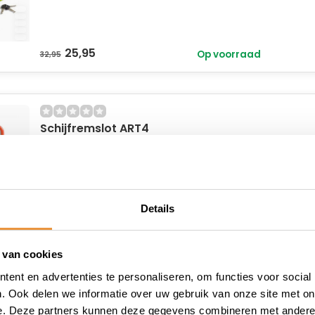
25,95
Op voorraad
32,95
Schijfremslot ART4
Oranje
25,95
Niet op voorraad
32,95
Details
 van cookies
Schijfremslot Disq Mini
ent en advertenties te personaliseren, om functies voor social
. Ook delen we informatie over uw gebruik van onze site met on
e. Deze partners kunnen deze gegevens combineren met andere i