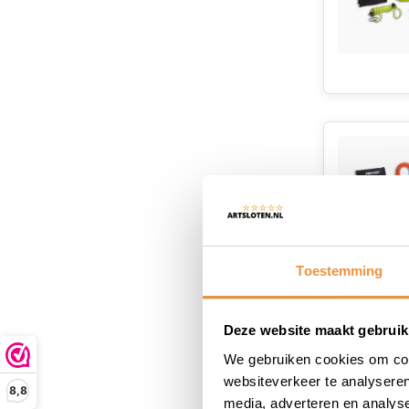
Toestemming
Deze website maakt gebruik
We gebruiken cookies om cont
websiteverkeer te analyseren
8,8
media, adverteren en analys