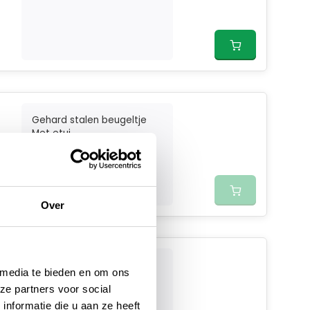
Gehard stalen beugeltje
Met etui
Makkelijk op te bergen...
Over
...
 media te bieden en om ons
ze partners voor social
nformatie die u aan ze heeft