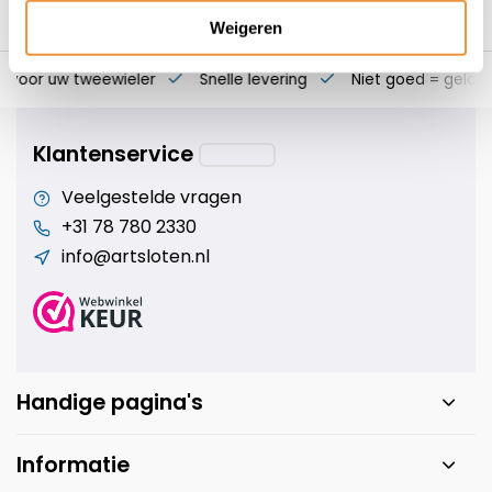
Weigeren
s voor uw tweewieler
Snelle levering
Niet goed = geld t
Klantenservice
Veelgestelde vragen
+31 78 780 2330
info@artsloten.nl
Handige pagina's
Informatie