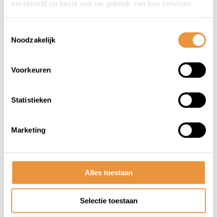
verzameld op basis van uw gebruik van hun services.
Toestemmingsselectie
Noodzakelijk
Voorkeuren
(0)
Fietshoes DS-Covers Swift
Statistieken
Op voorraad
Marketing
44,95
45,95
Alles toestaan
Selectie toestaan