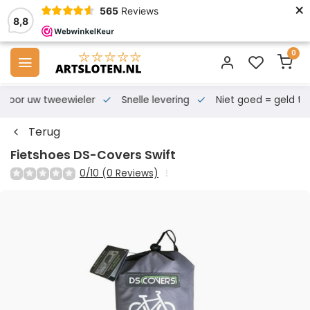
×
565
Reviews
8,8
0
s voor uw tweewieler
Snelle levering
Niet goed = geld te
Terug
Fietshoes DS-Covers Swift
0/10 (0 Reviews)