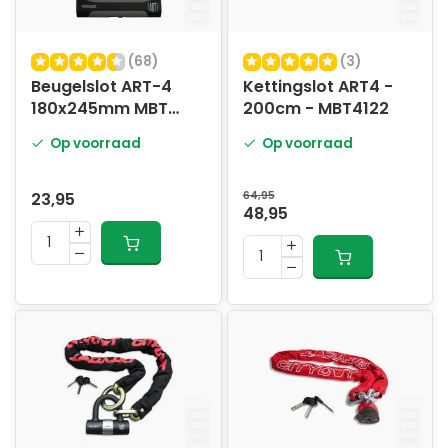
(68)
(3)
Beugelslot ART-4
Kettingslot ART4 -
180x245mm MBT
200cm - MBT4122
4051
Op voorraad
Op voorraad
23,95
64,95
48,95