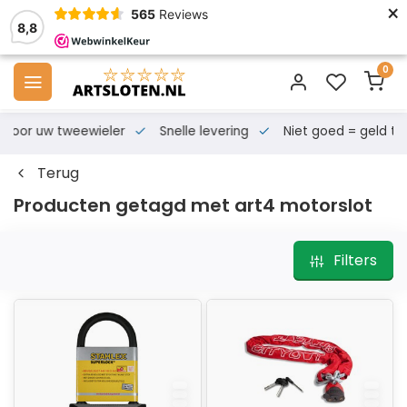
×
565
Reviews
8,8
0
s voor uw tweewieler
Snelle levering
Niet goed = geld te
Terug
Producten getagd met art4 motorslot
Filters