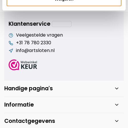
s voor uw tweewieler
Snelle levering
Niet goed = geld t
Klantenservice
Veelgestelde vragen
+31 78 780 2330
info@artsloten.nl
Handige pagina's
Informatie
Contactgegevens