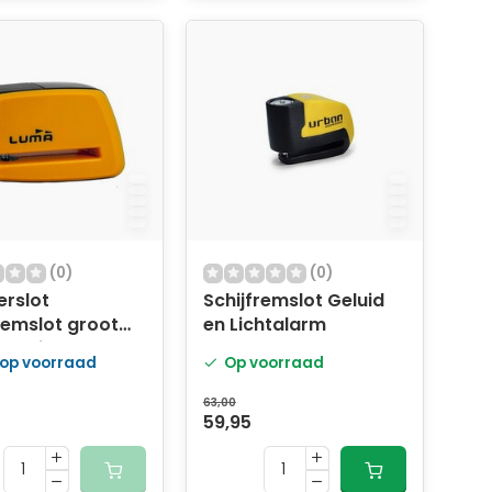
(0)
(0)
erslot
Schijfremslot Geluid
remslot groot
en Lichtalarm
ranje 91d
 op voorraad
Op voorraad
63,00
59,95