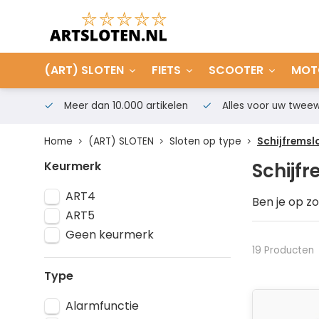
(ART) SLOTEN
FIETS
SCOOTER
MOT
Meer dan 10.000 artikelen
Alles voor uw tweew
Home
(ART) SLOTEN
Sloten op type
Schijfremsl
Keurmerk
Schijf
ART4
Ben je op z
ART5
namelijk ee
geschikt vo
Geen keurmerk
PRO-TECT, O
19 Producten
werkdag al o
Type
Alarmfunctie