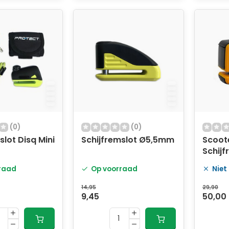
(0)
(0)
slot Disq Mini
Schijfremslot Ø5,5mm
Scoot
Schijf
5mm O
raad
Op voorraad
Niet
14,95
29,90
9,45
50,00