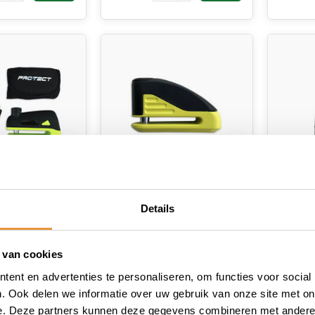
(0)
(0)
Details
slot Disq
Schijfremslot Ø10mm
Schijf
MBT40
raad
Op voorraad
Op v
 van cookies
ent en advertenties te personaliseren, om functies voor social
12,95
84,95
. Ook delen we informatie over uw gebruik van onze site met on
e. Deze partners kunnen deze gegevens combineren met andere i