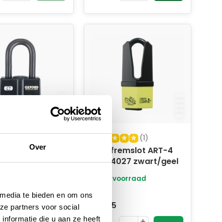
(1)
(1)
Over
remslot ART4
Schijfremslot ART-4
75 Zwart Alarm
MBT 4027 zwart/geel
oorraad
Op voorraad
 media te bieden en om ons
139,95
126,95
ze partners voor social
nformatie die u aan ze heeft