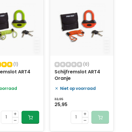
(1)
(0)
remslot ART4
Schijfremslot ART4
Oranje
oorraad
Niet op voorraad
32,95
25,95