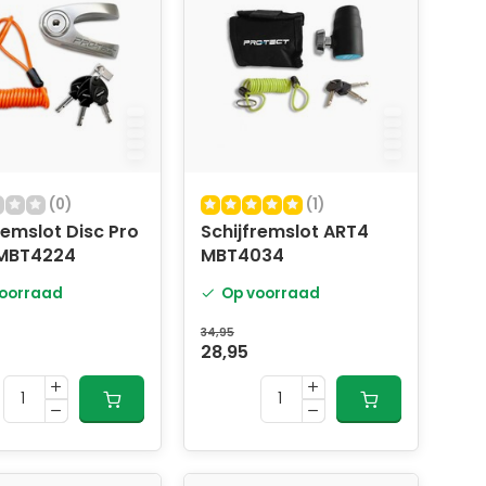
(0)
(1)
remslot Disc Pro
Schijfremslot ART4
MBT4224
MBT4034
oorraad
Op voorraad
34,95
28,95