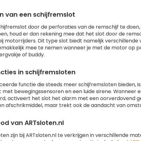
n van een schijfremslot
ijfremslot door de perforaties van de remschijf te doen, 
en, houd er dan rekening mee dat het slot door de remschi
bij motorrijders. Dit type slot biedt namelijk verschillen
makkelijk mee te nemen wanneer je met de motor op pad 
ergvakje of buddy.
ties in schijfremsloten
eerde functie die steeds meer schijfremsloten bieden, i
ust met bewegingssensoren en een luide sirene. Wanneer
, activeert het slot het alarm met een oorverdovend gelui
een afschrikmiddel, maar trekt ook de aandacht van omsta
od van ARTsloten.nl
ten zijn bij ARTsloten.nl te verkrijgen in verschillende m