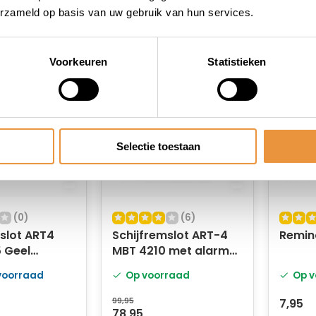
erzameld op basis van uw gebruik van hun services.
Voorkeuren
Statistieken
Selectie toestaan
(0)
(6)
slot ART4
Schijfremslot ART-4
Remin
 Geel
MBT 4210 met alarm
GEEL
 voorraad
Op voorraad
Op v
99,95
7,95
78,95