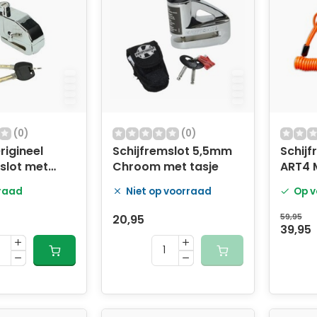
(0)
(0)
rigineel
Schijfremslot 5,5mm
Schijf
slot met
Chroom met tasje
ART4 
5mm – 110dB
raad
Niet op voorraad
Op v
20,95
59,95
39,95