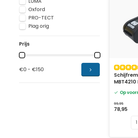
LUMA
Oxford
PRO-TECT
Piag orig
Prijs
€0 - €150
Schijfrem
MBT4210 
ZWART
Op voor
99,95
78,95