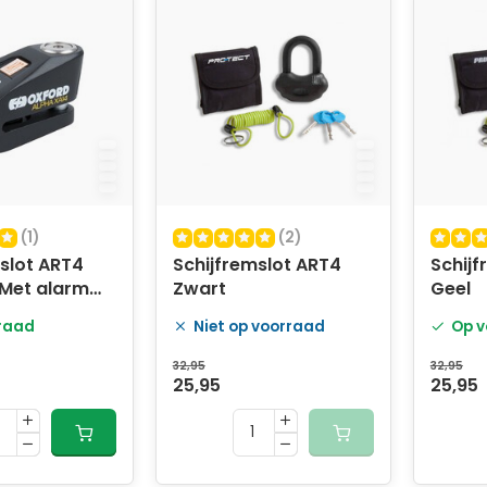
(1)
(2)
slot ART4
Schijfremslot ART4
Schijf
Met alarm
Zwart
Geel
raad
Niet op voorraad
Op v
32,95
32,95
25,95
25,95