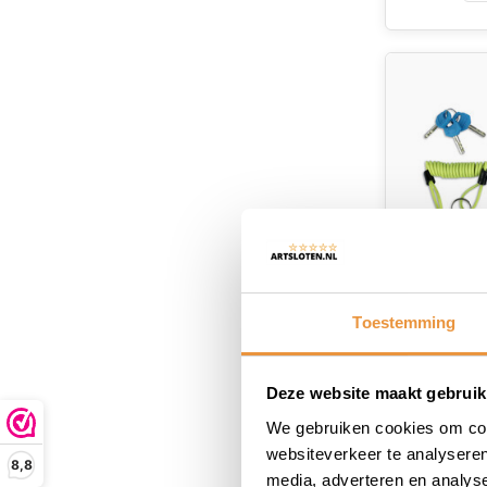
Toestemming
Schijfrem
Maxi
Op voor
Deze website maakt gebruik
We gebruiken cookies om cont
27,95
19,95
websiteverkeer te analyseren
8,8
media, adverteren en analys