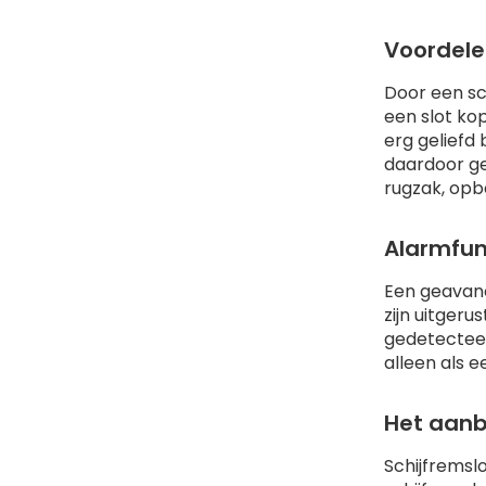
Voordele
Door een sch
een slot kop
erg geliefd 
daardoor ge
rugzak, opb
Alarmfunc
Een geavanc
zijn uitger
gedetecteerd
alleen als 
Het aanb
Schijfremslo