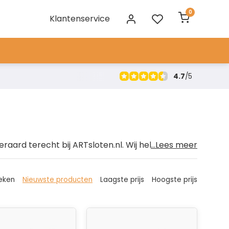
0
Klantenservice
4.7
/
5
teraard terecht bij ARTsloten.nl. Wij hebben
...Lees meer
 Ze dragen het ART4 keurmerk en zijn daarom
vind je schijfremsloten van diverse topmerken als
. Wij zorgen ervoor dat je jouw motor de volgende
eken
Nieuwste producten
Laagste prijs
Hoogste prijs