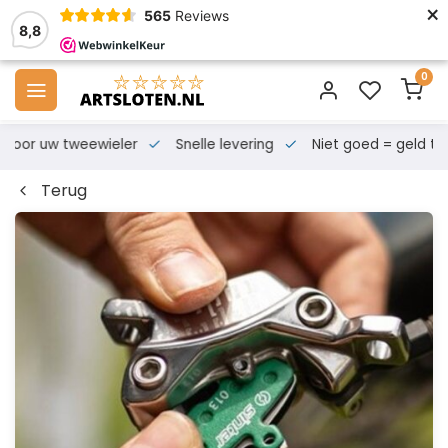
×
565
Reviews
8,8
0
s voor uw tweewieler
Snelle levering
Niet goed = geld te
Terug