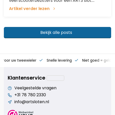
veel scooterbezitters voor een ART3 slot....
Artikel verder lezen
Bekijk alle posts
es voor uw tweewieler
Snelle levering
Niet goed = geld t
Klantenservice
Veelgestelde vragen
+31 78 780 2330
info@artsloten.nl