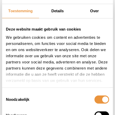
Zelf scooter onderhoud uitvoeren:
complete handleiding
Toestemming
Details
Over
Een scooter is voor veel mensen een handig
vervoermiddel voor dagelijks gebruik. In deze
Deze website maakt gebruik van cookies
complete handleiding lees je hoe je scooter
onderhoud zelf doen kunt aanpakken, welke
We gebruiken cookies om content en advertenties te
onderdelen aandacht nodig hebben en welke
personaliseren, om functies voor social media te bieden
ond...
en om ons websiteverkeer te analyseren. Ook delen we
Artikel verder lezen
informatie over uw gebruik van onze site met onze
partners voor social media, adverteren en analyse. Deze
partners kunnen deze gegevens combineren met andere
informatie die u aan ze heeft verstrekt of die ze hebben
verzameld op basis van uw gebruik van hun services.
Toestemmingsselectie
Noodzakelijk