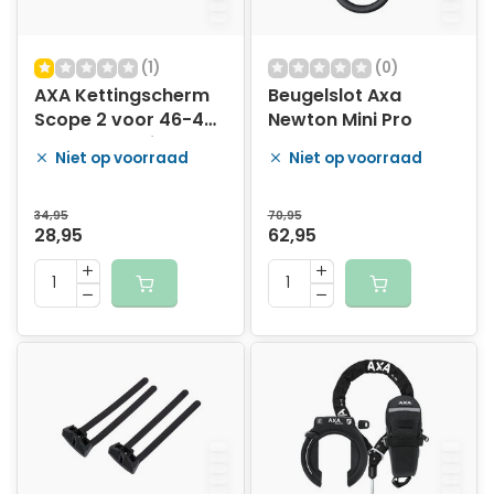
(1)
(0)
AXA Kettingscherm
Beugelslot Axa
Scope 2 voor 46-48
Newton Mini Pro
tands tandwielen -
Niet op voorraad
Niet op voorraad
lichtgrijs met zwarte
rand
(winkelverpakking)
34,95
70,95
28,95
62,95