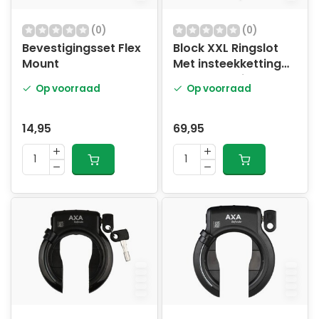
(0)
(0)
Bevestigingsset Flex
Block XXL Ringslot
Mount
Met insteekketting
en zadeltasje
Op voorraad
Op voorraad
14,95
69,95