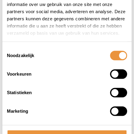
informatie over uw gebruik van onze site met onze
Op voorraad
Niet op voorraad
partners voor social media, adverteren en analyse. Deze
partners kunnen deze gegevens combineren met andere
70,95
63,95
59,95
informatie die u aan ze heeft verstrekt of die ze hebben
verzameld op basis van uw gebruik van hun services.
Toestemmingsselectie
Noodzakelijk
Voorkeuren
Statistieken
(0)
(0)
Marketing
Fietsslot 100cm
Fietsslot 90cm
Vouwslot Fold Pro
Vouwslot Fold Ultra
Niet op voorraad
Niet op voorraad