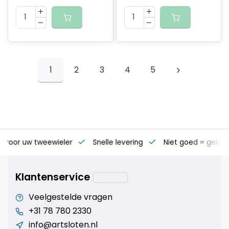
1
2
3
4
5
s voor uw tweewieler
Snelle levering
Niet goed = geld t
Klantenservice
Veelgestelde vragen
+31 78 780 2330
info@artsloten.nl