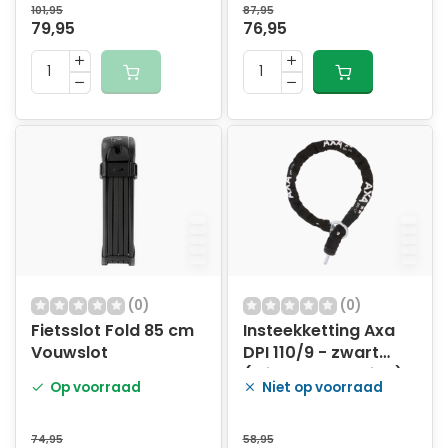
101,95
87,95
79,95
76,95
(0)
(0)
Fietsslot Fold 85 cm
Insteekketting Axa
Vouwslot
DPI 110/9 - zwart
(winkelverpakking)
Op voorraad
Niet op voorraad
74,95
58,95