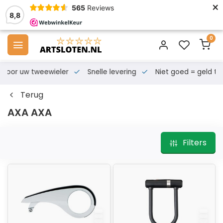
×
565
Reviews
8,8
0
s voor uw tweewieler
Snelle levering
Niet goed = geld te
Terug
AXA AXA
Filters