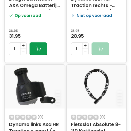
AXA Omega Batterij
Traction rechts -
Auto 50-80 mm (op
zwart (op kaart)
Op voorraad
Niet op voorraad
kaart)
36,95
33,95
31,95
28,95
(0)
(0)
Dynamo links Axa HR
Fietsslot Absolute 8-
Traction - zwart (op
110 Kettingslot