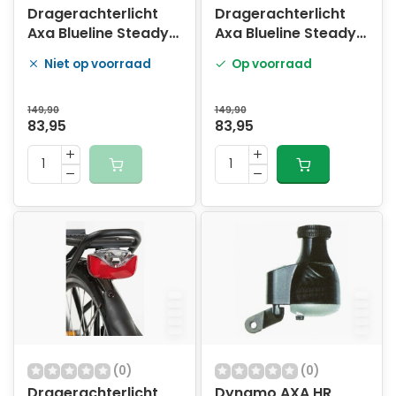
Dragerachterlicht
Dragerachterlicht
Axa Blueline Steady
Axa Blueline Steady
50mm
80mm
Niet op voorraad
Op voorraad
(werkplaatsdoos Ã
(werkplaatsdoos Ã
10 stuks)
10 stuks)
149,90
149,90
83,95
83,95
(0)
(0)
Dragerachterlicht
Dynamo AXA HR