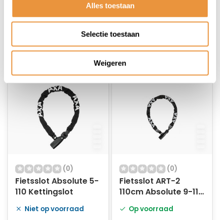
Alles toestaan
112,95
135,95
95,95
109,95
Selectie toestaan
Weigeren
(0)
(0)
Fietsslot Absolute 5-
Fietsslot ART-2
110 Kettingslot
110cm Absolute 9-110
MBT4266
Niet op voorraad
Op voorraad